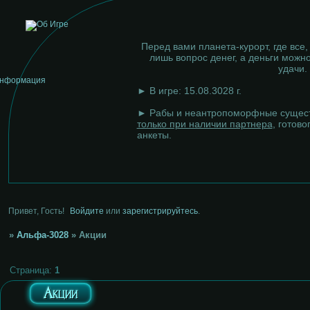
Перед вами планета-курорт, где все,
лишь вопрос денег, а деньги можно
удачи.
► В игре: 15.08.3028 г.
► Рабы и неантропоморфные сущест
только при наличии партнера
, готово
анкеты.
Привет, Гость!
Войдите
или
зарегистрируйтесь
.
»
Альфа-3028
»
Акции
Страница:
1
Акции