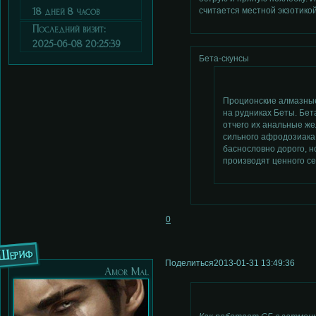
18 дней 8 часов
считается местной экзотико
Последний визит:
2025-06-08 20:25:39
Бета-скунсы
Проционские алмазные
на рудниках Беты. Бет
отчего их анальные ж
сильного афродозиака
баснословно дорого, н
производят ценного се
0
Шериф
Поделиться
2013-01-31 13:49:36
Аmor Мal