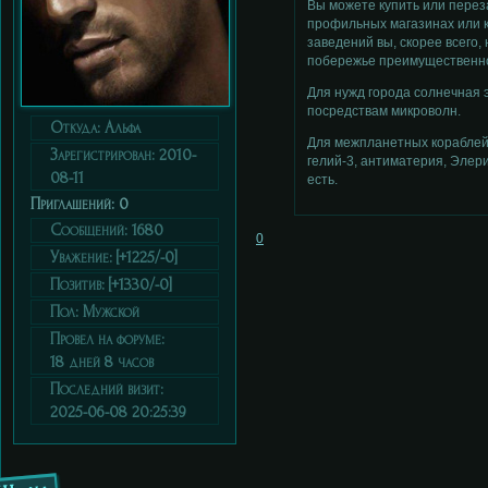
Вы можете купить или перез
профильных магазинах или 
заведений вы, скорее всего,
побережье преимущественн
Для нужд города солнечная 
посредствам микроволн.
Откуда:
Альфа
Для межпланетных кораблей
Зарегистрирован
: 2010-
гелий-3, антиматерия, Элери
08-11
есть.
Приглашений:
0
Сообщений:
1680
0
Уважение:
[+1225/-0]
Позитив:
[+1330/-0]
Пол:
Мужской
Провел на форуме:
18 дней 8 часов
Последний визит:
2025-06-08 20:25:39