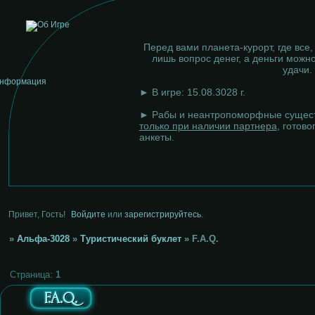
Перед вами планета-курорт, где все,
лишь вопрос денег, а деньги можно
удачи.
► В игре: 15.08.3028 г.
► Рабы и неантропоморфные сущест
только при наличии партнера
, готово
анкеты.
Привет, Гость!
Войдите
или
зарегистрируйтесь
.
»
Альфа-3028
»
Туристический буклет
»
F.A.Q.
Страница:
1
F.A.Q.