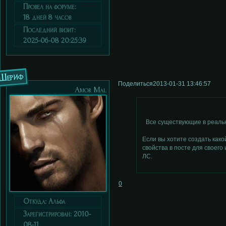
Провел на форуме:
18 дней 8 часов
Последний визит:
2025-06-08 20:25:39
Шериф
Поделиться
2013-01-31 13:46:57
Аmor Мal
Все существующие в реальн
Если вы хотите создать как
свойства в посте для своего
ЛС.
0
Откуда:
Альфа
Зарегистрирован
: 2010-
08-11