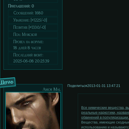
Приглашений:
0
Сообщений:
1680
Уважение:
[+1225/-0]
Позитив:
[+1330/-0]
Пол:
Мужской
Провел на форуме:
18 дней 8 часов
Последний визит:
2025-06-08 20:25:39
Шериф
Поделиться
2013-01-31 13:47:21
Аmor Мal
Все химические вещества, 
реальные наркотики, назван
обвинений в популяризации
Вещества, имеющие сходные
использованию и называютс