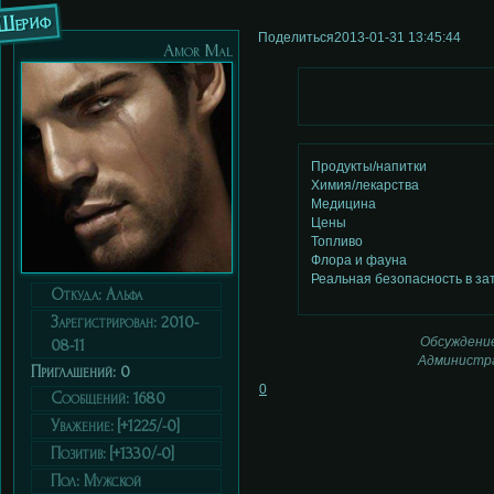
Шериф
Поделиться
2013-01-31 13:45:44
Аmor Мal
Продукты/напитки
Химия/лекарства
Медицина
Цены
Топливо
Флора и фауна
Реальная безопасность в з
Откуда:
Альфа
Зарегистрирован
: 2010-
Обсуждение
08-11
Администра
Приглашений:
0
0
Сообщений:
1680
Уважение:
[+1225/-0]
Позитив:
[+1330/-0]
Пол:
Мужской