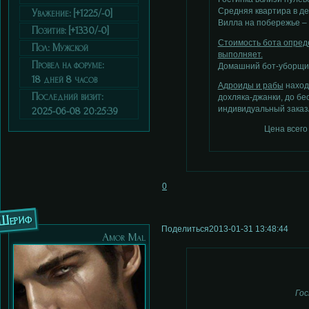
Средняя квартира в дел
Уважение:
[+1225/-0]
Вилла на побережье – о
Позитив:
[+1330/-0]
Стоимость бота опреде
Пол:
Мужской
выполняет.
Провел на форуме:
Домашний бот-уборщик 
18 дней 8 часов
Адроиды и рабы
находя
Последний визит:
дохляка-джанки, до бе
индивидуальный заказ/
2025-06-08 20:25:39
Цена всего
0
Шериф
Поделиться
2013-01-31 13:48:44
Аmor Мal
Гос