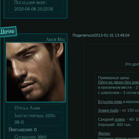
Последний визит:
2025-06-08 20:25:39
Шериф
Поделиться
2013-01-31 13:48:04
Аmor Мal
Это дол
Примерные цены
Обед на двоих без алк
в приличном месте - 2 
с алкоголем – 3 сотни к
Бутылка пива
в магазин
Откуда:
Альфа
Ховер-байк
– от 150 со
Зарегистрирован
: 2010-
Средний
ховер
- 40- 10
08-11
Хороший -300 тыс.
Приглашений:
0
Жилье:
Сообщений:
1680
Гостинка вблизи нулево