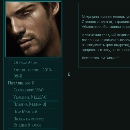
Медицина широко используе
Стволовые клетки, выращива
Абсолютное большинство оп
В затмении средний медик о
лазерным ножом/скальпелем 
воссоединить края надреза),
прорастет в кожу, восстана
Лекарства. см."Химия"
Откуда:
Альфа
Зарегистрирован
: 2010-
0
08-11
Приглашений:
0
Сообщений:
1680
Уважение:
[+1225/-0]
Позитив:
[+1330/-0]
Пол:
Мужской
Провел на форуме:
18 дней 8 часов