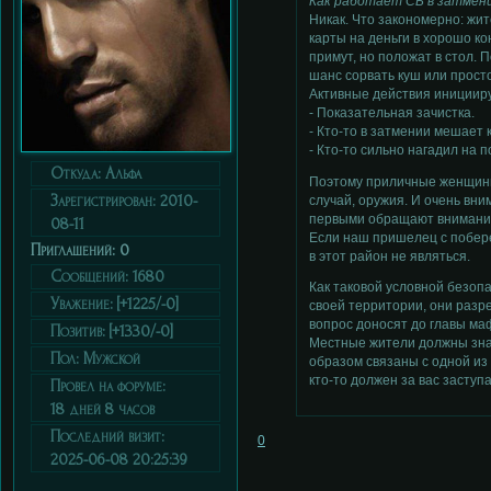
Как работает СБ в затмен
Никак. Что закономерно: жит
карты на деньги в хорошо ко
примут, но положат в стол. 
шанс сорвать куш или просто
Активные действия иницииру
- Показательная зачистка.
- Кто-то в затмении мешает 
- Кто-то сильно нагадил на
Откуда:
Альфа
Поэтому приличные женщины 
Зарегистрирован
: 2010-
случай, оружия. И очень вни
первыми обращают внимани
08-11
Если наш пришелец с побере
Приглашений:
0
в этот район не являться.
Сообщений:
1680
Как таковой условной безоп
Уважение:
[+1225/-0]
своей территории, они разр
вопрос доносят до главы ма
Позитив:
[+1330/-0]
Местные жители должны знат
Пол:
Мужской
образом связаны с одной из 
кто-то должен за вас заступ
Провел на форуме:
18 дней 8 часов
Последний визит:
0
2025-06-08 20:25:39