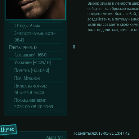
Выбор химии и лекарств шир
собственные броские назван
выпуска может быть любой,
воздействия, а потому наиб
Если вы создаете свою химию
Откуда:
Альфа
жаль поделиться, скиньте мн
Зарегистрирован
: 2010-
08-11
0
Приглашений:
0
Сообщений:
1680
Уважение:
[+1225/-0]
Позитив:
[+1330/-0]
Пол:
Мужской
Провел на форуме:
18 дней 8 часов
Последний визит:
2025-06-08 20:25:39
Шериф
Поделиться
2013-01-31 13:47:42
Аmor Мal