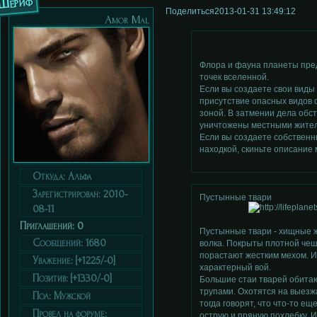
Шериф
Поделиться
2013-01-31 13:49:12
Аmor Мal
Флора и фауна планеты пред
точек вселенной.
Если вы создаете свои виды
присутствие опасных видов 
зоной. В затмении дела обс
уничтожены местными жител
Если вы создаете собствен
находкой, скиньте описание 
Откуда:
Альфа
Зарегистрирован
: 2010-
Пустынные твари
08-11
Приглашений:
0
Пустынные твари - хищные
Сообщений:
1680
волка. Покрыты плотной чеш
порастают жестким мехом. И
Уважение:
[+1225/-0]
характерный вой.
Позитив:
[+1330/-0]
Большие стаи тварей обита
трупами. Охотятся на выезж
Пол:
Мужской
тогда говорят, что что-то е
Провел на форуме:
острую и пряную похлебку. 