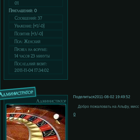
01
Приглашений:
0
Сообщений:
37
Уважение:
[+1/-0]
Позитив:
[+3/-0]
Пол:
Женский
Провел на форуме:
14 часов 23 минуты
Последний визит:
2011-11-04 17:34:02
Администратор
Поделиться
2011-08-02 19:49:52
Администратор
Добро пожаловать на Альфу, мисс 
0