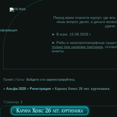
Перед вами планета-курорт, где все,
лишь вопрос денег, а деньги можно
удачи.
► В игре: 15.08.3028 г.
► Рабы и неантропоморфные сущест
только при наличии партнера
, готово
анкеты.
Привет, Гость!
Войдите
или
зарегистрируйтесь
.
»
Альфа-3028
»
Регистрация
»
Карина Хенкс 26 лет. куртизанка
Страница:
1
Карина Хенкс 26 лет. куртизанка