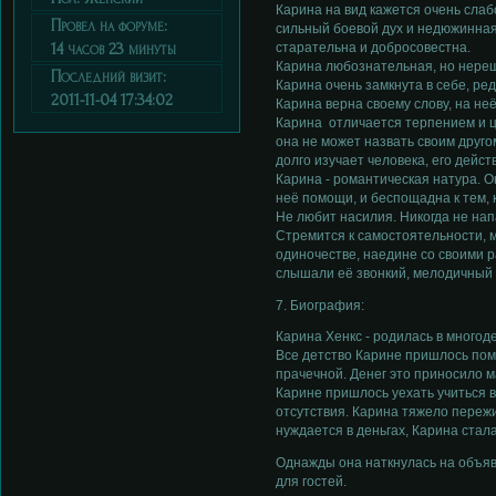
Карина на вид кажется очень слаб
Провел на форуме:
сильный боевой дух и недюжинная
14 часов 23 минуты
старательна и добросовестна.
Карина любознательная, но нереш
Последний визит:
Карина очень замкнута в себе, ре
2011-11-04 17:34:02
Карина верна своему слову, на не
Карина отличается терпением и це
она не может назвать своим друго
долго изучает человека, его дейс
Карина - романтическая натура. О
неё помощи, и беспощадна к тем, 
Не любит насилия. Никогда не напа
Стремится к самостоятельности, м
одиночестве, наедине со своими 
слышали её звонкий, мелодичный 
7. Биография:
Карина Хенкс - родилась в многоде
Все детство Карине пришлось помо
прачечной. Денег это приносило ма
Карине пришлось уехать учиться в
отсутствия. Карина тяжело пережи
нуждается в деньгах, Карина стала
Однажды она наткнулась на объяв
для гостей.