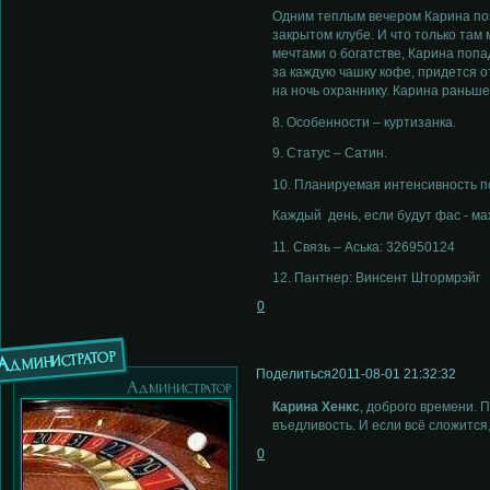
Одним теплым вечером Карина поз
закрытом клубе. И что только там
мечтами о богатстве, Карина попа
за каждую чашку кофе, придется о
на ночь охраннику. Карина раньше
8. Особенности – куртизанка.
9. Статус – Сатин.
10. Планируемая интенсивность 
Каждый день, если будут фас - м
11. Связь – Аська: 326950124
12. Пантнер: Винсент Штормрэйг
0
Администратор
Поделиться
2011-08-01 21:32:32
Администратор
Карина Хенкс
, доброго времени. 
въедливость. И если всё сложится
0