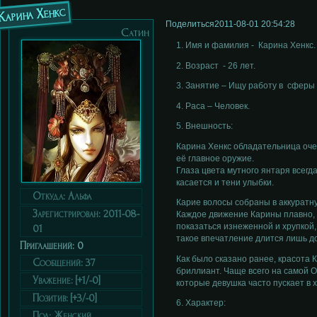
Карина Хенкс
Поделиться
2011-08-01 20:54:28
Сатин
1. Имя и фамилия - Карина Хенкс.
2. Возраст - 26 лет.
3. Занятие – Ищу работу в сферы 
4. Раса – Человек.
5. Внешность:
Карина Хенкс обладательница очен
её главное оружие.
Глаза цвета мутного янтаря всегда
касается и тени улыбки.
Откуда:
Альфа
Карие волосы собраны в аккуратн
Зарегистрирован
: 2011-08-
Каждое движение Карины плавно, 
показаться изнеженной и хрупкой,
01
такое впечатление длится лишь до
Приглашений:
0
Как было сказано ранее, красота 
Сообщений:
37
бриллиант. Чаще всего на самой 
Уважение:
[+1/-0]
которые девушка часто пускает в х
Позитив:
[+3/-0]
6. Характер:
Пол:
Женский