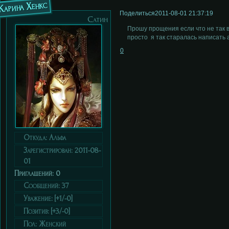
Карина Хенкс
Поделиться
2011-08-01 21:37:19
Сатин
Прошу прощения если что не так в
просто я так старалась написать а
0
Откуда:
Альфа
Зарегистрирован
: 2011-08-
01
Приглашений:
0
Сообщений:
37
Уважение:
[+1/-0]
Позитив:
[+3/-0]
Пол:
Женский