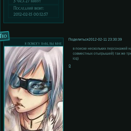
3 часа 27 минут
Последний визит:
2012-02-15 00:12:57
Тео
Поделиться
2012-02-11 23:30:39
я помогу вам, вы мне
в поиске нескольких персонажей н
совместных отыгрышей) так же тре
icq)
0