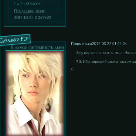
1 день 0 часов
Последний визит:
2012-10-25 00:05:22
Савазаки Рен
Поделиться
2012-03-22 01:04:04
В любой системе есть дыры
Ищу партнера на отыгрыш. Направл
P.S. Ибо перешиб своим постом з
0