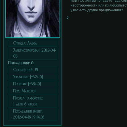
Или так, или вы попадёте туда сов
неосторожности или из любопытст
у вас есть другие предложения?
0
Откуда:
Альфа
Зарегистрирован
: 2012-04-
03
Приглашений:
0
Сообщений:
49
Уважение:
[+32/-0]
Позитив:
[+35/-0]
Пол:
Мужской
Провел на форуме:
1 день 6 часов
Последний визит:
2012-04-16 19:14:26