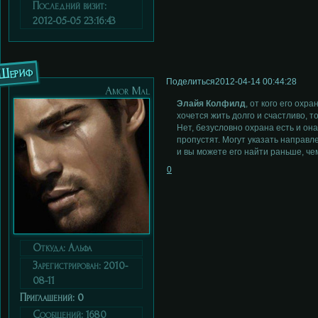
Последний визит:
2012-05-05 23:16:43
Шериф
Поделиться
2012-04-14 00:44:28
Аmor Мal
Элайя Колфилд
, от кого его ох
хочется жить долго и счастливо, то
Нет, безусловно охрана есть и она
пропустят. Могут указать направле
и вы можете его найти раньше, че
0
Откуда:
Альфа
Зарегистрирован
: 2010-
08-11
Приглашений:
0
Сообщений:
1680