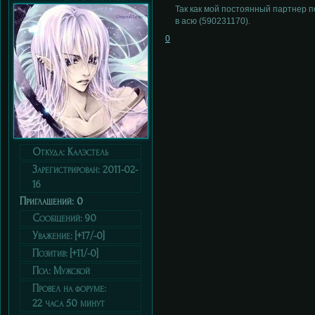
Так как мой постоянный партнер п
в асю (590231170).
0
Откуда:
Калэстель
Зарегистрирован
: 2011-02-
16
Приглашений:
0
Сообщений:
90
Уважение:
[+17/-0]
Позитив:
[+11/-0]
Пол:
Мужской
Провел на форуме:
22 часа 50 минут