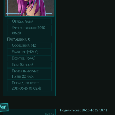
Откуда:
Альфа
Зарегистрирован
: 2010-
08-29
Приглашений:
0
Сообщений:
142
Уважение:
[+12/-0]
Позитив:
[+5/-0]
Пол:
Женский
Провел на форуме:
1 день 22 часа
Последний визит:
2011-05-16 01:02:41
Лей
Поделиться
2010-10-16 22:50:41
tallar