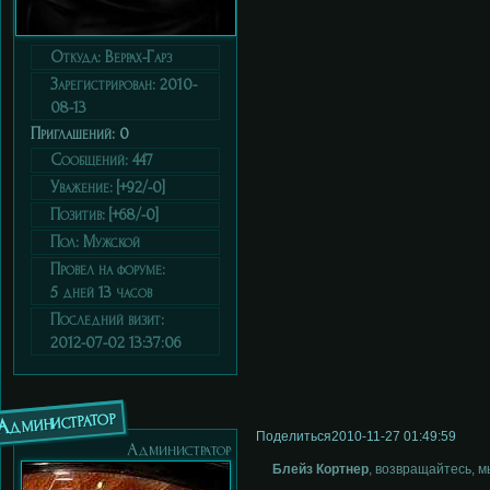
Откуда:
Веррах-Гарз
Зарегистрирован
: 2010-
08-13
Приглашений:
0
Сообщений:
447
Уважение:
[+92/-0]
Позитив:
[+68/-0]
Пол:
Мужской
Провел на форуме:
5 дней 13 часов
Последний визит:
2012-07-02 13:37:06
Администратор
Поделиться
2010-11-27 01:49:59
Администратор
Блейз Кортнер
, возвращайтесь, м