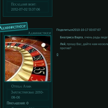
Последний визит:
2012-07-02 13:37:06
Администратор
Поделиться
2010-10-17 03:07:07
Администратор
Беатриса Варга
, очень рады виде
Лей
, прошу Вас, дайте нам неско
против?
0
Откуда:
Альфа
Зарегистрирован
: 2010-
08-06
Приглашений:
0