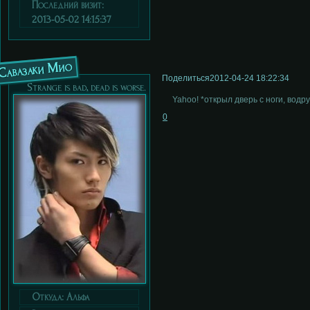
Последний визит:
2013-05-02 14:15:37
Савазаки Мио
Поделиться
2012-04-24 18:22:34
Strange is bad, dead is worse.
Yahoo! *открыл дверь с ноги, водр
0
Откуда:
Альфа