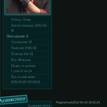
Откуда:
Альфа
Зарегистрирован
: 2012-03-
19
Приглашений:
0
Сообщений:
91
Уважение:
[+36/-0]
Позитив:
[+9/-0]
Пол:
Мужской
Провел на форуме:
1 день 0 часов
Последний визит:
2012-10-25 00:05:22
Администратор
Поделиться
2012-04-10 19:42:24
Администратор