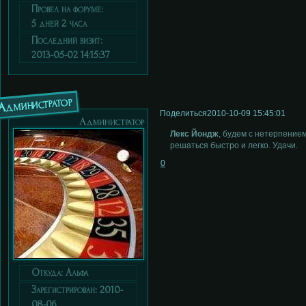
Провел на форуме:
5 дней 2 часа
Последний визит:
2013-05-02 14:15:37
Администратор
Поделиться
2010-10-09 15:45:01
Администратор
Лекс Йондж
, будем с нетерпение
решаться быстро и легко. Удачи.
0
Откуда:
Альфа
Зарегистрирован
: 2010-
08-06