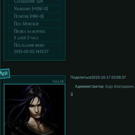
Сообщений:
324
Уважение:
[+109/-0]
Позитив:
[+99/-0]
Пол:
Мужской
Провел на форуме:
5 дней 2 часа
Последний визит:
2013-05-02 14:15:37
Лей
Поделиться
2010-10-17 03:09:37
tallar
Администратор
, буду благодарен.
0