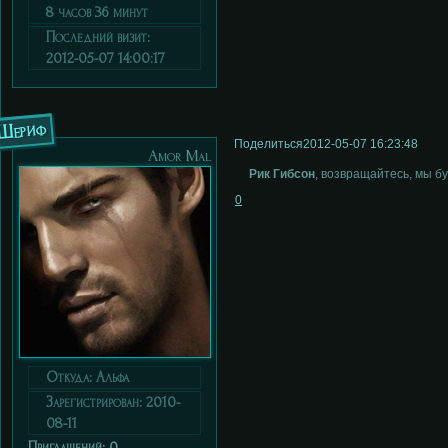
8 часов 36 минут
Последний визит:
2012-05-07 14:00:17
Шериф
Поделиться
2012-05-07 16:23:48
Аmor Мal
Рик Гибсон
, возвращайтесь, мы бу
0
Откуда:
Альфа
Зарегистрирован
: 2010-
08-11
Приглашений:
0