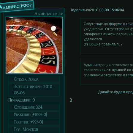
Администратор
Поделиться
2010-08-08 15:06:04
Администратор
Отсутствие на форуме в теч
уход игрока. Отсутствие на
одобрения анкеты расценивае
удаляются.
(с) Общие правила п. 7
Администрация оставляет за
«зависания» отыгрышей на с
временном отсутствии в тем
Откуда:
Альфа
Зарегистрирован
: 2010-
Давайте будем пред
08-06
Приглашений:
0
0
Сообщений:
324
Уважение:
[+109/-0]
Позитив:
[+99/-0]
Пол:
Мужской