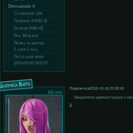
Приглашений:
0
Сообщений:
324
Уважение:
[+109/-0]
Позитив:
[+99/-0]
Пол:
Мужской
Провел на форуме:
5 дней 2 часа
Последний визит:
2013-05-02 14:15:37
Беатриса Варга
Поделиться
2010-10-16 20:00:42
Шельма
Уведомляли администрацию о свое
0