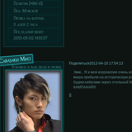
Позитив:
[+99/-0]
Пол:
Мужской
Провел на форуме:
5 дней 2 часа
Последний визит:
2013-05-02 14:15:37
Савазаки Мио
Поделиться
2012-04-10 17:54:13
Strange is bad, dead is worse.
Эмм... Я и моя ксерокопия очень 
вчера прибыли на историческую ро
будем набегами через отельный WiF
КАМПАААЙ!!!
0