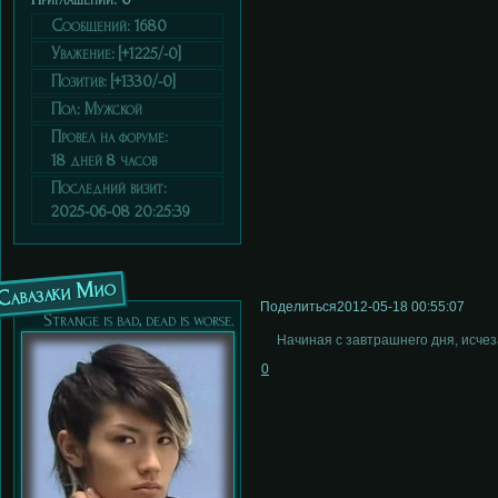
Сообщений:
1680
Уважение:
[+1225/-0]
Позитив:
[+1330/-0]
Пол:
Мужской
Провел на форуме:
18 дней 8 часов
Последний визит:
2025-06-08 20:25:39
Савазаки Мио
Поделиться
2012-05-18 00:55:07
Strange is bad, dead is worse.
Начиная с завтрашнего дня, исчез
0