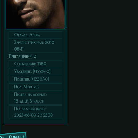
Откуда:
Альфа
Зарегистрирован
: 2010-
08-11
Приглашений:
0
Сообщений:
1680
Уважение:
[+1225/-0]
Позитив:
[+1330/-0]
Пол:
Мужской
Провел на форуме:
18 дней 8 часов
Последний визит:
2025-06-08 20:25:39
Рик Гибсон