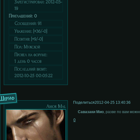
Зарегистрирован
: 2012-03-
19
Приглашений:
0
Сообщений:
91
Уважение:
[+36/-0]
Позитив:
[+9/-0]
Пол:
Мужской
Провел на форуме:
1 день 0 часов
Последний визит:
2012-10-25 00:05:22
Шериф
Поделиться
2012-04-25 13:40:36
Аmor Мal
Савазаки Мио
, разве по вам можн
0