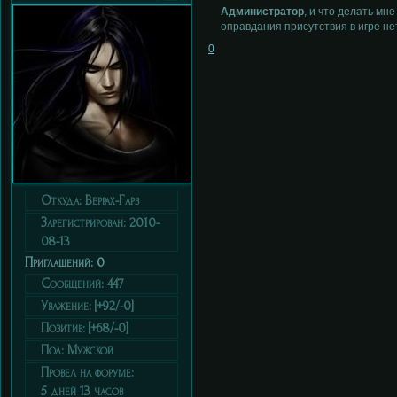
Администратор
, и что делать мн
оправдания присутствия в игре нет
0
Откуда:
Веррах-Гарз
Зарегистрирован
: 2010-
08-13
Приглашений:
0
Сообщений:
447
Уважение:
[+92/-0]
Позитив:
[+68/-0]
Пол:
Мужской
Провел на форуме:
5 дней 13 часов