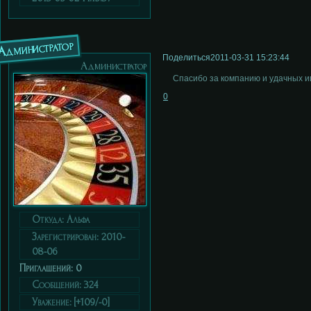
Администратор
Поделиться
2011-03-31 15:23:44
Администратор
Спасибо за компанию и удачных иг
0
Откуда:
Альфа
Зарегистрирован
: 2010-
08-06
Приглашений:
0
Сообщений:
324
Уважение:
[+109/-0]