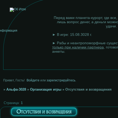
Перед вами планета-курорт, где все,
лишь вопрос денег, а деньги можно
удачи.
► В игре: 15.08.3028 г.
► Рабы и неантропоморфные сущест
только при наличии партнера
, готово
анкеты.
Привет, Гость!
Войдите
или
зарегистрируйтесь
.
»
Альфа-3028
»
Организация игры
»
Отсутствия и возвращения
Страница:
1
Отсутствия и возвращения