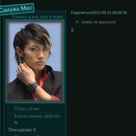
Савазаки Мио
Поделиться
2012-05-21 00:09:38
Strange is bad, dead is worse.
Я - зомби, но вернулся!
0
Откуда:
Альфа
Зарегистрирован
: 2012-03-
19
Приглашений:
0