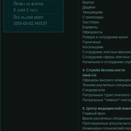
Крупье
Провел на форуме:
Диджеи
5 дней 2 часа
Танцовщики
Последний визит:
Стрипизеры
Хастлеры
2013-05-02 14:15:37
Бармены
Официанты
Повара и сотрудники кухни
Горничные
Носильщики
Сотрудники элитных магазин
Сотрудники сферы элитных у
Начальник и сотрудники сл
4. Служба безопасности
Шеф СБ
Офицеры высшего командног
Техники различных специал
Следователи
Патрульные туристического 
Патрульные "темного" секто
5. Центр медицинской пом
Главный врач
Врачи различных специальн
Приглашенные консультанты
Инженерно-технический пер