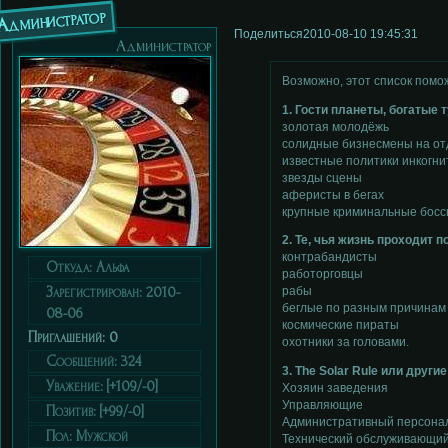
Администратор
Поделиться
2010-08-10 19:45:31
Администратор
Возможно, этот список помож
1. Гости планеты, богатые 
золотая молодёжь
солидные бизнесмены на о
известные политики инкогни
звезды сцены
аферисты в бегах
крупные криминальные боссы
2. Те, чья жизнь проходит п
контрабандисты
Откуда:
Альфа
работорговцы
Зарегистрирован
: 2010-
рабы
беглые по разным причинам
08-06
космические пираты
Приглашений:
0
охотники за головами.
Сообщений:
324
3. The Solar Rule или друг
Уважение:
[+109/-0]
Хозяин заведения
Управляющие
Позитив:
[+99/-0]
Административный персонал
Пол:
Мужской
Технический обслуживающи