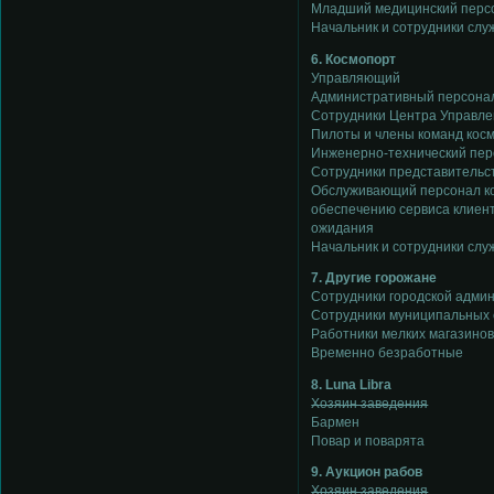
Младший медицинский персо
Начальник и сотрудники сл
6. Космопорт
Управляющий
Административный персона
Сотрудники Центра Управле
Пилоты и члены команд кос
Инженерно-технический пер
Сотрудники представительс
Обслуживающий персонал ко
обеспечению сервиса клиент
ожидания
Начальник и сотрудники сл
7. Другие горожане
Сотрудники городской адми
Сотрудники муниципальных
Работники мелких магазинов
Временно безработные
8. Luna Libra
Хозяин заведения
Бармен
Повар и поварята
9. Аукцион рабов
Хозяин заведения