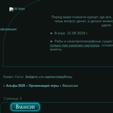
Перед вами планета-курорт, где все,
лишь вопрос денег, а деньги можно
удачи.
► В игре: 15.08.3028 г.
► Рабы и неантропоморфные сущест
только при наличии партнера
, готово
анкеты.
Привет, Гость!
Войдите
или
зарегистрируйтесь
.
»
Альфа-3028
»
Организация игры
»
Вакансии
Страница:
1
Вакансии