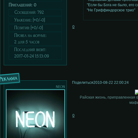
Приглашений:
0
"Если бы Бога не было, его 
"Не Гриффиндорское трио"
Сообщений:
792
Уважение:
[+0/-0]
0
Позитив:
[+0/-0]
Провел на форуме:
2 дня 5 часов
Последний визит:
2017-01-24 15:13:09
Реклама
Поделиться
2010-08-22 22:00:24
neon
Райская жизнь, приправленная 
мафи
0