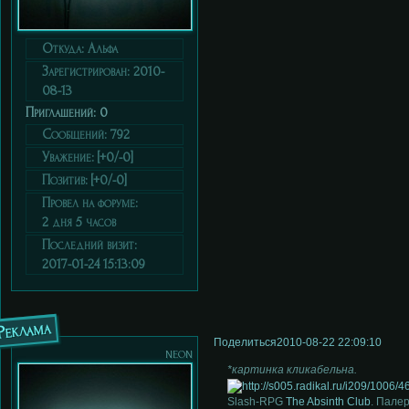
Откуда:
Альфа
Зарегистрирован
: 2010-
08-13
Приглашений:
0
Сообщений:
792
Уважение:
[+0/-0]
Позитив:
[+0/-0]
Провел на форуме:
2 дня 5 часов
Последний визит:
2017-01-24 15:13:09
Реклама
Поделиться
2010-08-22 22:09:10
neon
*картинка кликабельна.
Slash-RPG
The Absinth Club
. Палер