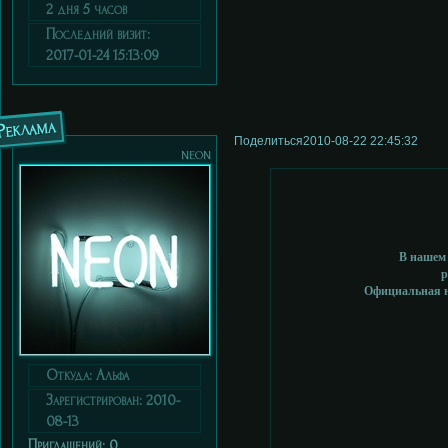
2 дня 5 часов
Последний визит:
2017-01-24 15:13:09
Реклама
Поделиться
2010-08-22 22:45:32
neon
В нашем 
р
Официальная на
Откуда:
Альфа
Зарегистрирован
: 2010-
08-13
Приглашений:
0