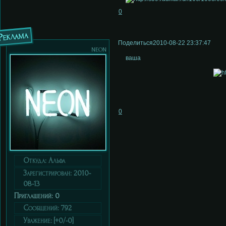
0
Реклама
Поделиться
2010-08-22 23:37:47
neon
ваша
0
Откуда:
Альфа
Зарегистрирован
: 2010-
08-13
Приглашений:
0
Сообщений:
792
Уважение:
[+0/-0]