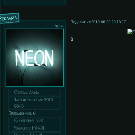
Реклама
Поделиться
2010-08-22 20:18:17
neon
0
Откуда:
Альфа
Зарегистрирован
: 2010-
08-13
Приглашений:
0
Сообщений:
792
Уважение:
[+0/-0]