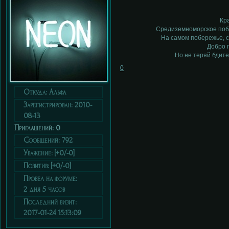
Кр
Средиземноморское побе
На самом побережье, 
Добро 
Но не теряй бдител
0
Откуда:
Альфа
Зарегистрирован
: 2010-
08-13
Приглашений:
0
Сообщений:
792
Уважение:
[+0/-0]
Позитив:
[+0/-0]
Провел на форуме:
2 дня 5 часов
Последний визит:
2017-01-24 15:13:09