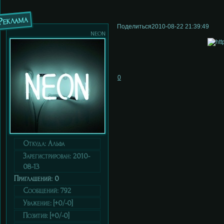
Реклама
Поделиться
2010-08-22 21:39:49
neon
0
Откуда:
Альфа
Зарегистрирован
: 2010-
08-13
Приглашений:
0
Сообщений:
792
Уважение:
[+0/-0]
Позитив:
[+0/-0]