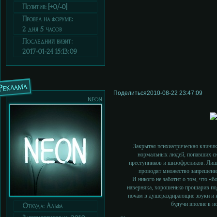
Позитив:
[+0/-0]
Провел на форуме:
2 дня 5 часов
Последний визит:
2017-01-24 15:13:09
Реклама
Поделиться
2010-08-22 23:47:09
neon
Закрытая психиатрическая клиник
нормальных людей, попавших с
преступников и шизофреников. Лиш
проводят множество запрещенны
И никого не заботит о том, что «
наверняка, хорошенько прошарив по
ночам в душераздирающие звуки и к
будучи вполне в 
Откуда:
Альфа