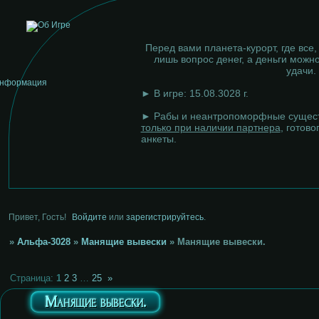
Перед вами планета-курорт, где все,
лишь вопрос денег, а деньги можно
удачи.
► В игре: 15.08.3028 г.
► Рабы и неантропоморфные сущест
только при наличии партнера
, готово
анкеты.
Привет, Гость!
Войдите
или
зарегистрируйтесь
.
»
Альфа-3028
»
Манящие вывески
»
Манящие вывески.
Страница:
1
2
3
…
25
»
Манящие вывески.