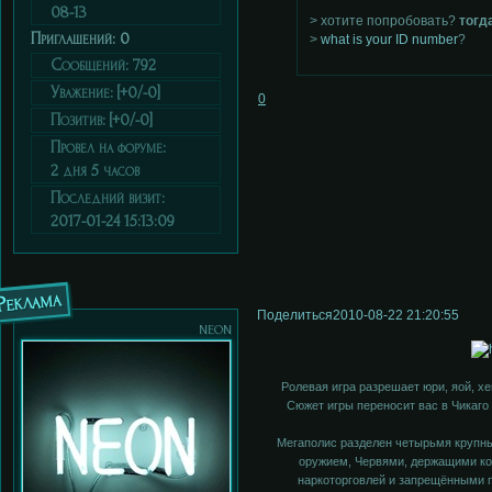
08-13
> хотите попробовать?
тогд
Приглашений:
0
>
what is your ID number
?
Сообщений:
792
Уважение:
[+0/-0]
0
Позитив:
[+0/-0]
Провел на форуме:
2 дня 5 часов
Последний визит:
2017-01-24 15:13:09
Реклама
Поделиться
2010-08-22 21:20:55
neon
Ролевая игра разрешает юри, яой, хе
Сюжет игры переносит вас в Чикаго 
Мегаполис разделен четырьмя крупн
оружием, Червями, держащими ко
наркоторговлей и запрещёнными п