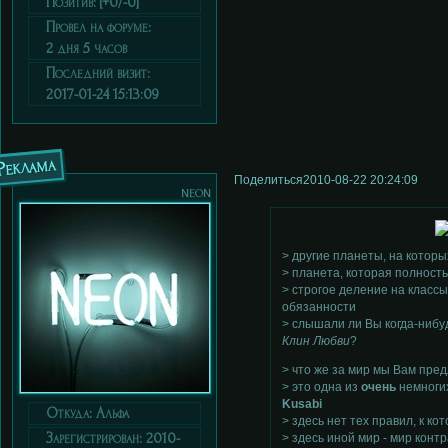
Позитив:
[+0/-0]
Провел на форуме:
2 дня 5 часов
Последний визит:
2017-01-24 15:13:09
Реклама
Поделиться
2010-08-22 20:24:09
neon
> другие планеты, на котор
> планета, которая полност
> строгое деление на классы
обязанности
> слышали ли Вы когда-нибу
Клин Любви
?
> что же за мир мы Вам пре
> это одна из
очень
немноги
Kusabi
Откуда:
Альфа
> здесь нет тех правил, к к
Зарегистрирован
: 2010-
> здесь иной мир - мир контр