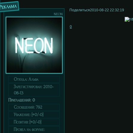
Реклама
Поделиться
2010-08-22 22:32:19
neon
0
Откуда:
Альфа
Зарегистрирован
: 2010-
08-13
Приглашений:
0
Сообщений:
792
Уважение:
[+0/-0]
Позитив:
[+0/-0]
Провел на форуме: