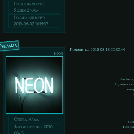
Провел на форуме:
5 дней 2 часа
Последний визит:
2013-05-02 14:15:37
Реклама
Поделиться
2010-08-13 22:32:44
neon
Как быть
Но даже в сам
кото
Откуда:
Альфа
♦ А
Зарегистрирован
: 2010-
♥ Акция
08-13