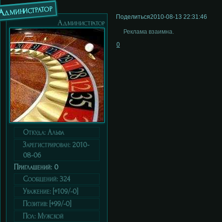
Администратор
Поделиться
2010-08-13 22:31:46
Администратор
Реклама взаимна.
0
Откуда:
Альфа
Зарегистрирован
: 2010-
08-06
Приглашений:
0
Сообщений:
324
Уважение:
[+109/-0]
Позитив:
[+99/-0]
Пол:
Мужской