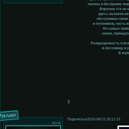
законы и бесправие ми
Впрочем это не 
здесь налажен не
обслуживая своих 
и пленников, часть
Но самых прив
- замок, принад
Развращенность и все
в пословицу и 
В игр
0
Реклама
Поделиться
2010-08-22 20:12:15
neon