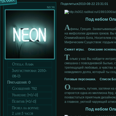
Реклама
Поделиться
2010-08-22 23:31:01
neon
Под небом Ол
А
фины, Греция. Захватывающий
на мифологии древних греков. Вы
Олимпийского Бога, Носителем с
Мифическим Существом: гордым к
Сюжет игры.
Описание основны
Т
олько у нас Вы найдете интриг
смешана с повседневной былью, с
Откуда:
Альфа
трепещущей любовью, а чувства з
Зарегистрирован
: 2010-
невидимого долга, который ты соз
08-13
Готовые персонажи.
Список Бо
Приглашений:
0
О
Сообщений:
792
становись, путник, загляни на
откроется одна из миллиона frpg, 
Уважение:
[+0/-0]
похвастаться приятным дизайном,
Позитив:
[+0/-0]
а главное, уютной чарующей атмо
Провел на форуме:
Под небом Ол
2 дня 5 часов