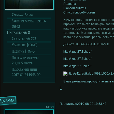
Правила
Шаблон анкеты
Список способностей
Откуда:
Альфа
Хочу сказать несколько слов о на
Зарегистрирован
: 2010-
игроков! Это чисто ваша фантазия
08-13
наши игроки уже взрослые люди, 
Приглашений:
0
терпеливы. Мы привыкли, все узнав
всего развлечение, реальность го
Сообщений:
792
ДОБРО ПОЖАЛОВАТЬ К НАМ!!!
Уважение:
[+0/-0]
Позитив:
[+0/-0]
http://izgoi27.3bb.ru/
Провел на форуме:
http://izgoi27.3bb.ru/
2 дня 5 часов
http://izgoi27.3bb.ru/
Последний визит:
2017-01-24 15:13:09
Ваша рекламка, прокрутите вниз 
0
Реклама
Поделиться
2010-08-22 19:53:42
neon