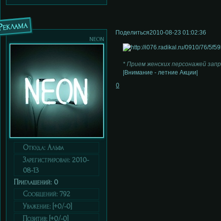
Реклама
Поделиться
2010-08-23 01:02:36
neon
* Прием женских персонажей зап
|Внимание - летние Акции|
0
Откуда:
Альфа
Зарегистрирован
: 2010-
08-13
Приглашений:
0
Сообщений:
792
Уважение:
[+0/-0]
Позитив:
[+0/-0]