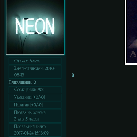
Откуда:
Альфа
Зарегистрирован
: 2010-
08-13
0
Приглашений:
0
Сообщений:
792
Уважение:
[+0/-0]
Позитив:
[+0/-0]
Провел на форуме:
2 дня 5 часов
Последний визит:
2017-01-24 15:13:09