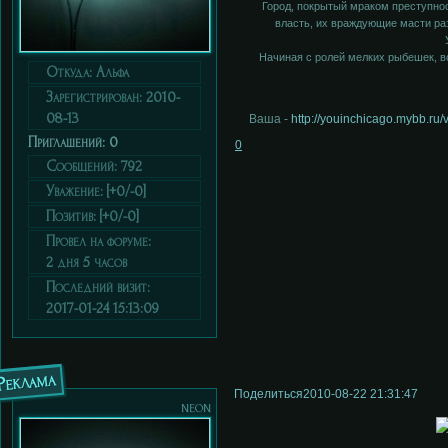
Город, покрытый мраком преступно
власть, их враждующие масти раз
Начиная с ролей мелких рыбешек, вс
Откуда:
Альфа
Зарегистрирован
: 2010-
08-13
Ваша -
http://youinchicago.mybb.ru
Приглашений:
0
0
Сообщений:
792
Уважение:
[+0/-0]
Позитив:
[+0/-0]
Провел на форуме:
2 дня 5 часов
Последний визит:
2017-01-24 15:13:09
Реклама
Поделиться
2010-08-22 21:31:47
neon