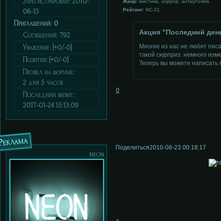
Зарегистрирован
: 2010-
Жанр:
мистика, хоррор, антиутопия.
Рейтинг:
NC-21
08-13
Приглашений:
0
Акция "Последний день
Сообщений:
792
Многие из нас не любят пис
Уважение:
[+0/-0]
такой сюрприз: немного изм
Позитив:
[+0/-0]
Теперь вы можете написать 
Провел на форуме:
2 дня 5 часов
0
Последний визит:
2017-01-24 15:13:09
Реклама
Поделиться
2010-08-23 00:18:17
neon