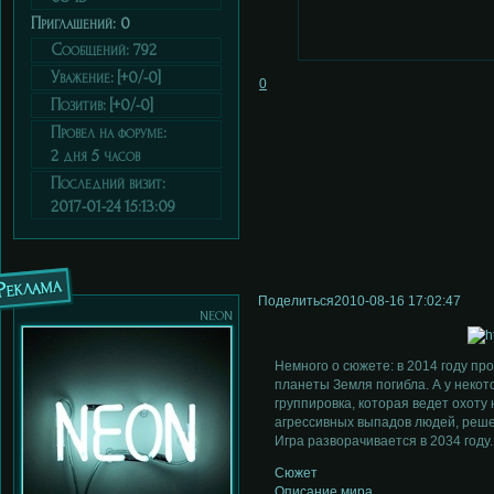
Приглашений:
0
Сообщений:
792
Уважение:
[+0/-0]
0
Позитив:
[+0/-0]
Провел на форуме:
2 дня 5 часов
Последний визит:
2017-01-24 15:13:09
Реклама
Поделиться
2010-08-16 17:02:47
neon
Немного о сюжете: в 2014 году пр
планеты Земля погибла. А у неко
группировка, которая ведет охоту
агрессивных выпадов людей, реше
Игра разворачивается в 2034 году
Сюжет
Описание мира