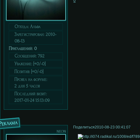
0
Откуда:
Альфа
Зарегистрирован
: 2010-
08-13
Приглашений:
0
Сообщений:
792
Уважение:
[+0/-0]
Позитив:
[+0/-0]
Провел на форуме:
2 дня 5 часов
Последний визит:
2017-01-24 15:13:09
Реклама
Поделиться
2010-08-23 00:41:07
neon