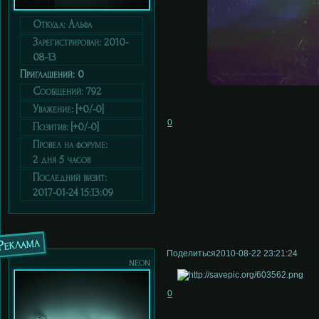
Откуда:
Альфа
Зарегистрирован
: 2010-
08-13
Приглашений:
0
Сообщений:
792
Уважение:
[+0/-0]
0
Позитив:
[+0/-0]
Провел на форуме:
2 дня 5 часов
Последний визит:
2017-01-24 15:13:09
Реклама
Поделиться
2010-08-22 23:21:24
neon
0