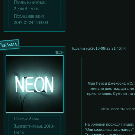
Провел на форуме:
2 дня 5 часов
Последний визит:
2017-01-24 15:13:09
Реклама
Поделиться
2010-08-22 21:46:44
neon
Мир Перси Джексона и Ол
минуло шестнадцать лет
приключения. Сумеют ли о
Итак, если ты все 
Откуда:
Альфа
На ролевой проходят акции:
Зарегистрирован
: 2010-
"Они сражались за... лагерь"
08-13
"Хорошими делами прослави