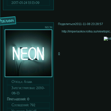
2017-01-24 15:13:09
Реклама
Поделиться
2011-11-08 23:28:57
neon
http://imperiaokov.rolka.su/viewtop
0
Откуда:
Альфа
Зарегистрирован
: 2010-
08-13
Приглашений:
0
Сообщений:
792