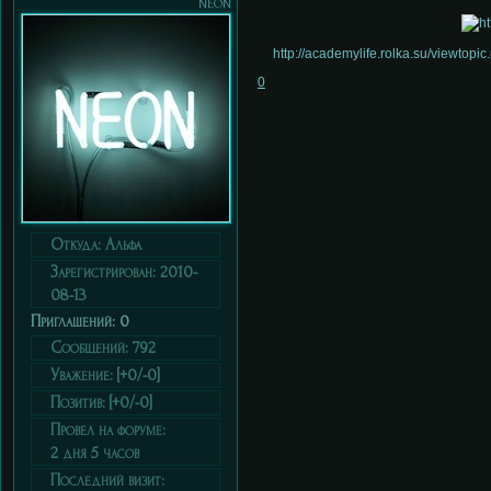
neon
http://academylife.rolka.su/viewtop
0
Откуда:
Альфа
Зарегистрирован
: 2010-
08-13
Приглашений:
0
Сообщений:
792
Уважение:
[+0/-0]
Позитив:
[+0/-0]
Провел на форуме:
2 дня 5 часов
Последний визит: