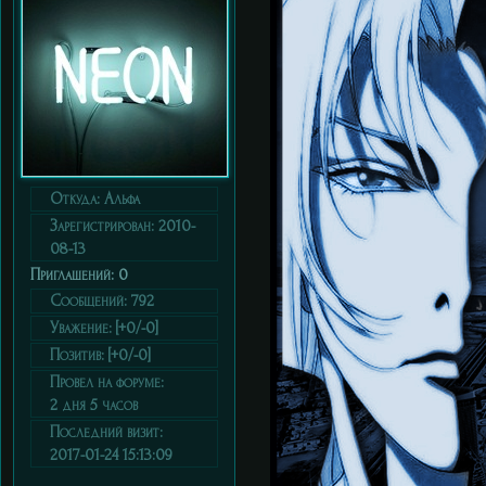
Откуда:
Альфа
Зарегистрирован
: 2010-
08-13
Приглашений:
0
Сообщений:
792
Уважение:
[+0/-0]
Позитив:
[+0/-0]
Провел на форуме:
2 дня 5 часов
Последний визит:
2017-01-24 15:13:09