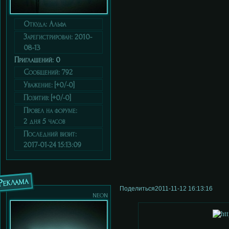
Откуда:
Альфа
Зарегистрирован
: 2010-
08-13
Приглашений:
0
Сообщений:
792
Уважение:
[+0/-0]
Позитив:
[+0/-0]
Провел на форуме:
2 дня 5 часов
Последний визит:
2017-01-24 15:13:09
Реклама
Поделиться
2011-11-12 16:13:16
neon