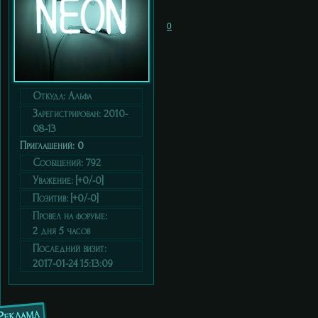
0
Откуда:
Альфа
Зарегистрирован
: 2010-
08-13
Приглашений:
0
Сообщений:
792
Уважение:
[+0/-0]
Позитив:
[+0/-0]
Провел на форуме:
2 дня 5 часов
Последний визит:
2017-01-24 15:13:09
Реклама