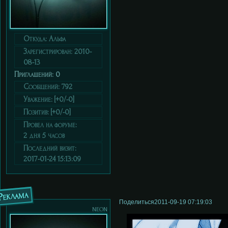
Откуда:
Альфа
Зарегистрирован
: 2010-
08-13
Приглашений:
0
Сообщений:
792
Уважение:
[+0/-0]
Позитив:
[+0/-0]
Провел на форуме:
2 дня 5 часов
Последний визит:
2017-01-24 15:13:09
Реклама
Поделиться
2011-09-19 07:19:03
neon