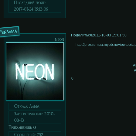
Последний визит:
2017-01-24 15:13:09
Реклама
Поделиться
2011-10-03 15:01:50
neon
http://pressemua.mybb.ru/viewtopi
А
А
0
Откуда:
Альфа
Зарегистрирован
: 2010-
08-13
Приглашений:
0
Сообщений:
792