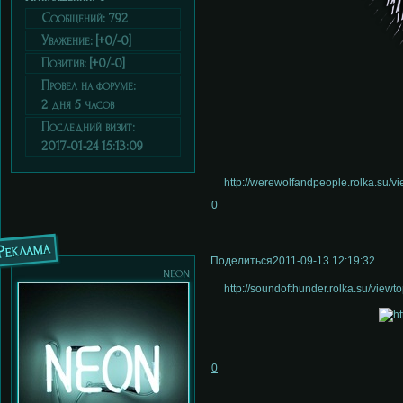
Сообщений:
792
Уважение:
[+0/-0]
Позитив:
[+0/-0]
Провел на форуме:
2 дня 5 часов
Последний визит:
2017-01-24 15:13:09
http://werewolfandpeople.rolka.su/
0
Реклама
Поделиться
2011-09-13 12:19:32
neon
http://soundofthunder.rolka.su/view
0