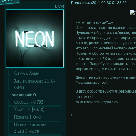
Поделиться
2011-09-30 01:28:22
neon
«Что там, в конце?...»
Они - представители разных стран
Чудесным образом спасённые, они
ночью их преследуют кошмары. Изб
башни, расположенной на утёсе, 
Что это? Глобальный эксперимент?
Помните обстоятельства, при кот
о другой жизни? Какая смертельна
терять. Попробуете выяснить, что
жарким солнцем и ласковым океан
Откуда:
Альфа
Днём игра идёт по локациям в рам
Зарегистрирован
: 2010-
"кошмарных снов".
08-13
В игру особо требуются: революци
Приглашений:
0
личности!
Сообщений:
792
по мотивам игры Reprobates
Уважение:
[+0/-0]
0
Позитив:
[+0/-0]
Провел на форуме:
2 дня 5 часов