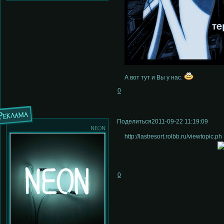
А вот тут и Вы у нас.
0
Реклама
Поделиться
2011-09-22 11:19:09
neon
http://lastresort.rolbb.ru/viewtopic
0