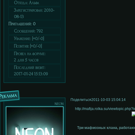
Откуда:
Альфа
Зарегистрирован
: 2010-
08-13
Приглашений:
0
Сообщений:
792
Уважение:
[+0/-0]
Позитив:
[+0/-0]
Провел на форуме:
2 дня 5 часов
Последний визит:
2017-01-24 15:13:09
Реклама
Поделиться
2011-10-03 15:04:14
neon
http://mafija.rolka.su/viewtopic.ph
Три мафиозных клана, работаю