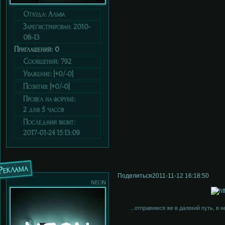
Откуда:
Альфа
Зарегистрирован
: 2010-
08-13
Приглашений:
0
Сообщений:
792
Уважение:
[+0/-0]
Позитив:
[+0/-0]
Провел на форуме:
2 дня 5 часов
Последний визит:
2017-01-24 15:13:09
Реклама
Поделиться
2011-11-12 16:18:50
neon
...отправимся же в далекий путь, в 