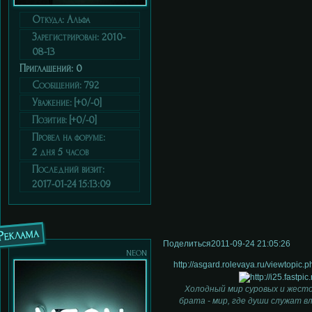
Откуда:
Альфа
Зарегистрирован
: 2010-
08-13
Приглашений:
0
Сообщений:
792
Уважение:
[+0/-0]
Позитив:
[+0/-0]
Провел на форуме:
2 дня 5 часов
Последний визит:
2017-01-24 15:13:09
Реклама
Поделиться
2011-09-24 21:05:26
neon
http://asgard.rolevaya.ru/viewtopi
Холодный мир суровых и жесто
брата - мир, где души служат в