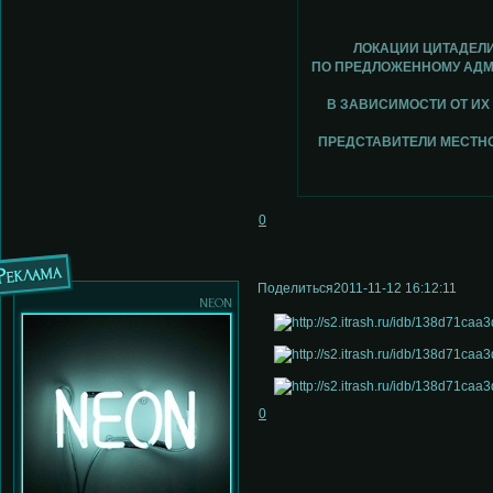
ЛОКАЦИИ ЦИТАДЕЛИ
ПО ПРЕДЛОЖЕННОМУ АДМ
В ЗАВИСИМОСТИ ОТ ИХ
ПРЕДСТАВИТЕЛИ МЕСТНО
0
Реклама
Поделиться
2011-11-12 16:12:11
neon
0