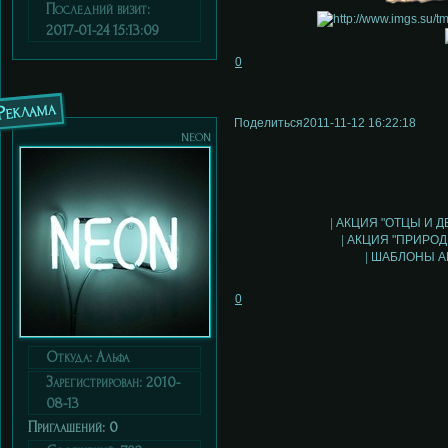
Последний визит:
2017-01-24 15:13:09
0
Реклама
Поделиться
2011-11-12 16:22:18
neon
|
АКЦИЯ "ОТЦЫ И Д
|
АКЦИЯ "ПРИРО
|
ШАБЛОНЫ А
0
Откуда:
Альфа
Зарегистрирован
: 2010-
08-13
Приглашений:
0