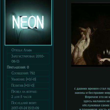
Откуда:
Альфа
Зарегистрирован
: 2010-
08-13
Приглашений:
0
Сообщений:
792
Уважение:
[+0/-0]
Позитив:
[+0/-0]
с давних времен стал п
Провел на форуме:
законы и бесправие ми
2 дня 5 часов
Впрочем это не 
здесь налажен не
Последний визит:
обслуживая своих 
2017-01-24 15:13:09
и пленников, часть