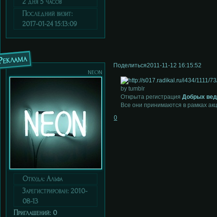
2 дня 5 часов
Последний визит:
2017-01-24 15:13:09
Реклама
Поделиться
2011-11-12 16:15:52
neon
by tumblr
Открыта регистрация
Добрых ве
Все они принимаются в рамках ак
0
Откуда:
Альфа
Зарегистрирован
: 2010-
08-13
Приглашений:
0