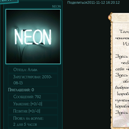
Поделиться
2011-11-12 16:20:12
neon
Откуда:
Альфа
Зарегистрирован
: 2010-
08-13
Приглашений:
0
Сообщений:
792
Уважение:
[+0/-0]
Позитив:
[+0/-0]
Провел на форуме:
2 дня 5 часов