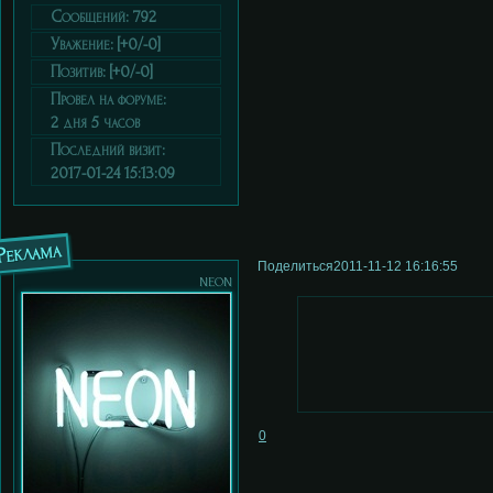
Сообщений:
792
Уважение:
[+0/-0]
Позитив:
[+0/-0]
Провел на форуме:
2 дня 5 часов
Последний визит:
2017-01-24 15:13:09
Реклама
Поделиться
2011-11-12 16:16:55
neon
0