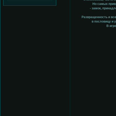
Но самых прив
- замок, принад
Развращенность и все
в пословицу и 
В игр