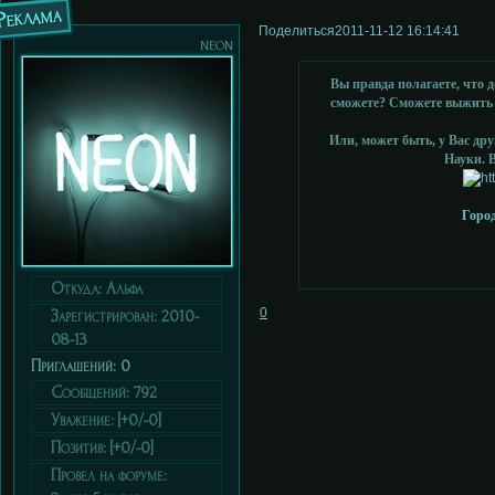
Реклама
Поделиться
2011-11-12 16:14:41
neon
Вы правда полагаете, что
сможете? Сможете выжить с
Или, может быть, у Вас др
Науки. 
Город
Откуда:
Альфа
0
Зарегистрирован
: 2010-
08-13
Приглашений:
0
Сообщений:
792
Уважение:
[+0/-0]
Позитив:
[+0/-0]
Провел на форуме: