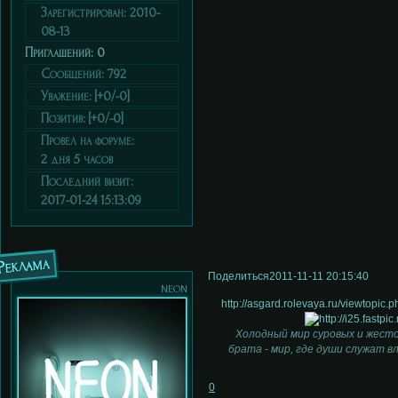
Зарегистрирован
: 2010-
08-13
Приглашений:
0
Сообщений:
792
Уважение:
[+0/-0]
Позитив:
[+0/-0]
Провел на форуме:
2 дня 5 часов
Последний визит:
2017-01-24 15:13:09
Реклама
Поделиться
2011-11-11 20:15:40
neon
http://asgard.rolevaya.ru/viewtopi
Холодный мир суровых и жесто
брата - мир, где души служат в
0