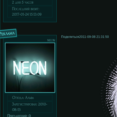
2 дня 5 часов
Последний визит:
2017-01-24 15:13:09
Реклама
Поделиться
2011-09-08 21:31:50
neon
Откуда:
Альфа
Зарегистрирован
: 2010-
08-13
Приглашений:
0