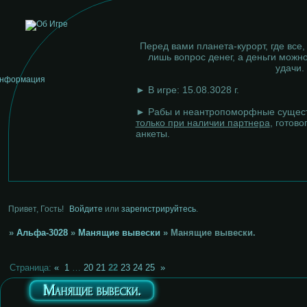
Перед вами планета-курорт, где все,
лишь вопрос денег, а деньги можно
удачи.
► В игре: 15.08.3028 г.
► Рабы и неантропоморфные сущест
только при наличии партнера
, готово
анкеты.
Привет, Гость!
Войдите
или
зарегистрируйтесь
.
»
Альфа-3028
»
Манящие вывески
»
Манящие вывески.
Страница:
«
1
…
20
21
22
23
24
25
»
Манящие вывески.