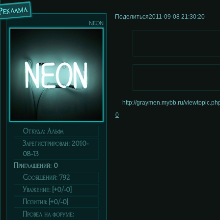
Реклама
Поделиться
2011-09-08 21:30:20
neon
http://graymen.mybb.ru/viewtopic.
0
Откуда:
Альфа
Зарегистрирован
: 2010-
08-13
Приглашений:
0
Сообщений:
792
Уважение:
[+0/-0]
Позитив:
[+0/-0]
Провел на форуме: