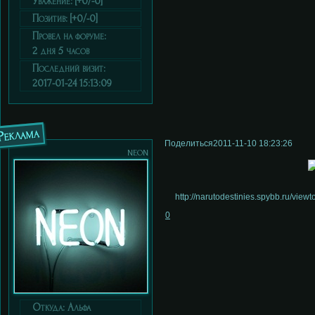
Уважение:
[+0/-0]
Позитив:
[+0/-0]
Провел на форуме:
2 дня 5 часов
Последний визит:
2017-01-24 15:13:09
Реклама
Поделиться
2011-11-10 18:23:26
neon
http://narutodestinies.spybb.ru/vi
0
Откуда:
Альфа