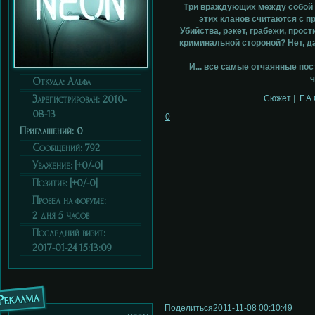
Три враждующих между собой к
этих кланов считаются с п
Убийства, рэкет, грабежи, прост
криминальной стороной? Нет, д
И... все самые отчаянные пос
ч
Откуда:
Альфа
Зарегистрирован
: 2010-
.Сюжет
|
.F.A
08-13
0
Приглашений:
0
Сообщений:
792
Уважение:
[+0/-0]
Позитив:
[+0/-0]
Провел на форуме:
2 дня 5 часов
Последний визит:
2017-01-24 15:13:09
Реклама
Поделиться
2011-11-08 00:10:49