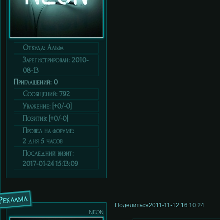
Откуда:
Альфа
Зарегистрирован
: 2010-
08-13
Приглашений:
0
Сообщений:
792
Уважение:
[+0/-0]
Позитив:
[+0/-0]
Провел на форуме:
2 дня 5 часов
Последний визит:
2017-01-24 15:13:09
Реклама
Поделиться
2011-11-12 16:10:24
neon