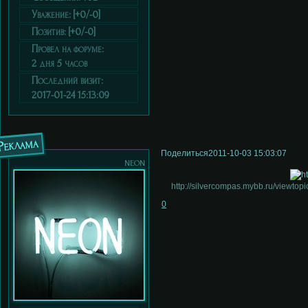
Уважение:
[+0/-0]
Позитив:
[+0/-0]
Провел на форуме:
2 дня 5 часов
Последний визит:
2017-01-24 15:13:09
Реклама
Поделиться
2011-10-03 15:03:07
neon
http://silvercompas.mybb.ru/viewt
0