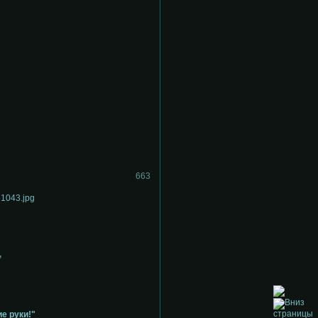
663
,
"
е руки!"