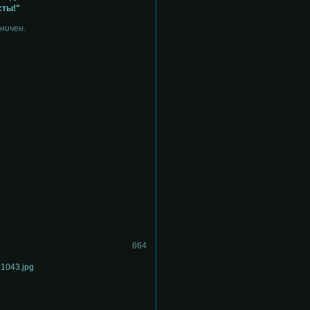
сты!"
ничен.
664