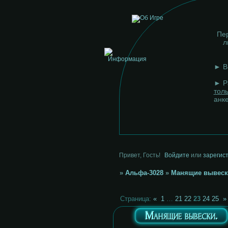
Пер
л
► В 
► Р
тол
анк
Привет, Гость!
Войдите
или
зарегис
»
Альфа-3028
»
Манящие вывеск
Страница:
«
1
…
21
22
23
24
25
»
Манящие вывески.