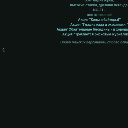
бои гладиаторов,
высокие ставки, древняя легенда
NC-21 -
все включено!
Акция "Копы и байкеры!"
Акция "Гладиаторы и охранники!
Акция"Обаятельные блондины - в хороши
Акция "Требуются рисковые журнали
Прием женских персонажей строго огра
0