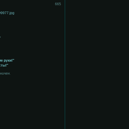
665
,
"
е руки!"
сты!"
ничен.