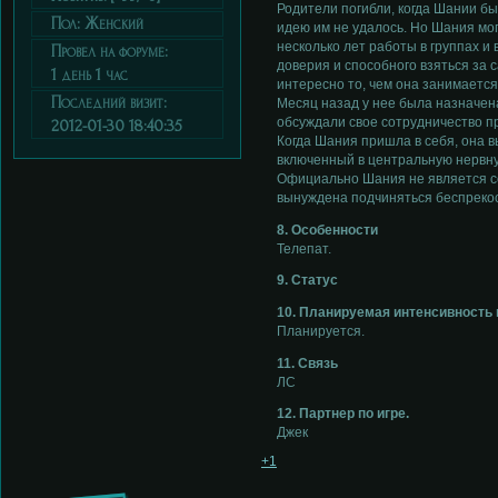
Родители погибли, когда Шании был
Пол:
Женский
идею им не удалось. Но Шания мо
несколько лет работы в группах и
Провел на форуме:
доверия и способного взяться за
1 день 1 час
интересно то, чем она занимается
Последний визит:
Месяц назад у нее была назначена
обсуждали свое сотрудничество 
2012-01-30 18:40:35
Когда Шания пришла в себя, она вы
включенный в центральную нервну
Официально Шания не является со
вынуждена подчиняться беспреко
8. Особенности
Телепат.
9. Статус
10. Планируемая интенсивность
Планируется.
11. Связь
ЛС
12. Партнер по игре.
Джек
+1