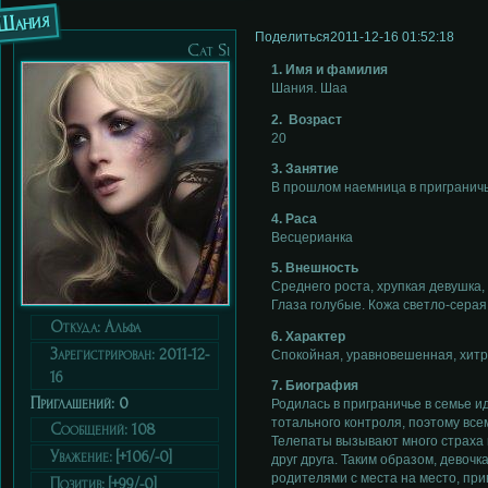
Шания
Поделиться
2011-12-16 01:52:18
Cat Si
1. Имя и фамилия
Шания. Шаа
2. Возраст
20
3. Занятие
В прошлом наемница в приграничь
4. Раса
Весцерианка
5. Внешность
Среднего роста, хрупкая девушка
Глаза голубые. Кожа светло-серая
Откуда:
Альфа
6. Характер
Зарегистрирован
: 2011-12-
Спокойная, уравновешенная, хитра
16
7. Биография
Приглашений:
0
Родилась в приграничье в семье и
тотального контроля, поэтому все
Сообщений:
108
Телепаты вызывают много страха 
Уважение:
[+106/-0]
друг друга. Таким образом, девоч
родителями с места на место, при
Позитив:
[+99/-0]