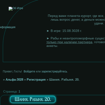
Перед вами планета-курорт, где все,
лишь вопрос денег, а деньги можно
удачи.
► В игре: 15.08.3028 г.
► Рабы и неантропоморфные сущест
только при наличии партнера
, готово
анкеты.
Привет, Гость!
Войдите
или
зарегистрируйтесь
.
»
Альфа-3028
»
Регистрация
»
Шания. Рабыня. 20.
Страница:
1
Шания. Рабыня. 20.