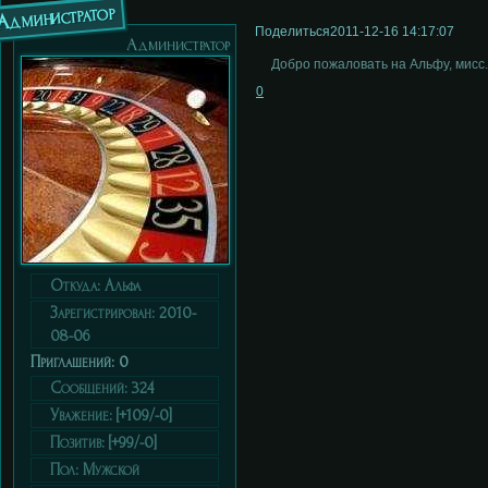
Администратор
Поделиться
2011-12-16 14:17:07
Администратор
Добро пожаловать на Альфу, мисс.
0
Откуда:
Альфа
Зарегистрирован
: 2010-
08-06
Приглашений:
0
Сообщений:
324
Уважение:
[+109/-0]
Позитив:
[+99/-0]
Пол:
Мужской