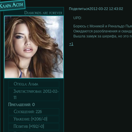
Клара Асти
Поделиться
2012-03-22 12:43:02
Diamonds are forever
UPD:
Борюсь с Моникой и Ринальдо Пья
Ожидаются разоблачения и сканд
Вышла замуж за шерифа, но это п
+1
Откуда:
Альфа
Зарегистрирован
: 2012-02-
11
Приглашений:
0
Сообщений:
226
Уважение:
[+206/-0]
Позитив:
[+192/-0]