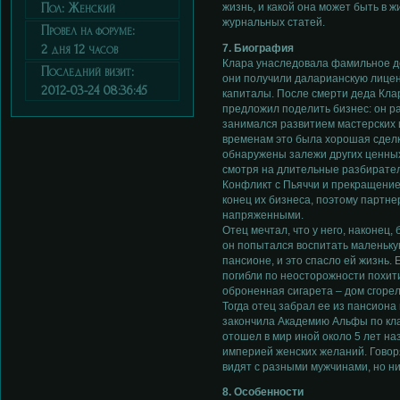
Пол:
Женский
жизнь, и какой она может быть в ж
журнальных статей.
Провел на форуме:
2 дня 12 часов
7. Биография
Клара унаследовала фамильное де
Последний визит:
они получили даларианскую лицен
2012-03-24 08:36:45
капиталы. После смерти деда Кла
предложил поделить бизнес: он р
занимался развитием мастерских и
временам это была хорошая сделка
обнаружены залежи других ценных
смотря на длительные разбирател
Конфликт с Пьяччи и прекращение
конец их бизнеса, поэтому партн
напряженными.
Отец мечтал, что у него, наконец,
он попытался воспитать маленькую
пансионе, и это спасло ей жизнь. 
погибли по неосторожности похити
оброненная сигарета – дом сгорел
Тогда отец забрал ее из пансиона
закончила Академию Альфы по клас
отошел в мир иной около 5 лет на
империей женских желаний. Говоря
видят с разными мужчинами, но ни
8. Особенности