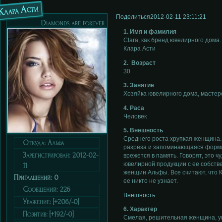
Клара Асти
Поделиться
2012-02-11 23:11:21
Diamonds are forever
1. Имя и фамилия
Clara, как бренд ювелирного дома
Клара Асти
2. Возраст
30
3. Занятие
Хозяйка ювелирного дома, мастерс
4. Раса
Человек
5. Внешность
Среднего роста хрупкая женщина.
Откуда:
Альфа
разреза и запоминающаяся форма г
Зарегистрирован
: 2012-02-
врежется в память. Говорят, это ч
ювелирной продукции с ее собств
11
женщин Альфы. Все считают, что Кл
Приглашений:
0
ее никто не узнает.
Сообщений:
226
Внешность
Уважение:
[+206/-0]
6. Характер
Позитив:
[+192/-0]
Смелая, решительная женщина, умн