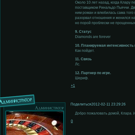
Около 10 лет назад, когда Клару 
поставщиком Ринальдо Пьяччи. Д
ним роман и влюбилась сама того 
разорвал отношения и женился на
но порой проблески не прощенных
9. Статус
Diamonds are forever
10. Планируемая интенсивность
Как пойдет.
11. Связь
Лс.
12. Партнер по игре.
Шериф.
+1
Администратор
Поделиться
2012-02-11 23:29:26
Администратор
Добро пожаловать домой, Клара. 
0