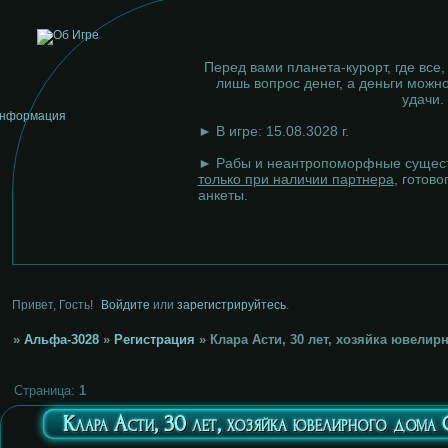
Перед вами планета-курорт, где все,
лишь вопрос денег, а деньги можно
удачи.
► В игре: 15.08.3028 г.
► Рабы и неантропоморфные сущест
только при наличии партнера
, готово
анкеты.
Привет, Гость!
Войдите
или
зарегистрируйтесь
.
»
Альфа-3028
»
Регистрация
»
Клара Асти, 30 лет, хозяйка ювелирн
Страница:
1
Клара Асти, 30 лет, хозяйка ювелирного дома 