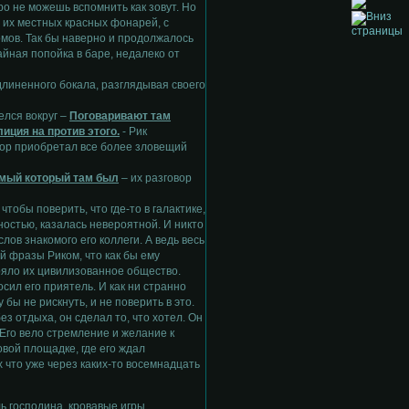
ро не можешь вспомнить как зовут. Но
 их местных красных фонарей, с
мов. Так бы наверно и продолжалось
чайная попойка в баре, недалеко от
длиненного бокала, разглядывая своего
елся вокруг –
Поговаривают там
иция на против этого.
- Рик
вор приобретал все более зловещий
омый который там был
– их разговор
чтобы поверить, что где-то в галактике,
ностью, казалась невероятной. И никто
лов знакомого его коллеги. А ведь весь
й фразы Риком, что как бы ему
ряло их цивилизованное общество.
осил его приятель. И как ни странно
 бы не рискнуть, и не поверить в это.
з отдыха, он сделал то, что хотел. Он
 Его вело стремление и желание к
овой площадке, где его ждал
 что уже через каких-то восемнадцать
ь господина, кровавые игры.