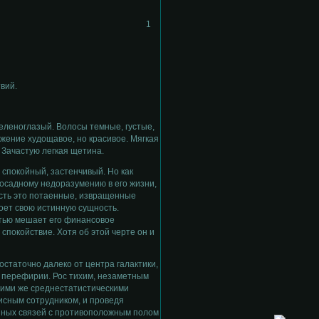
1
вий.
еленоглазый. Волосы темные, густые,
жение худощавое, но красивое. Мягкая
. Зачастую легкая щетина.
спокойный, застенчивый. Но как
 досадному недоразумению в его жизни,
асть это потаенные, извращенные
оет свою истинную сущность.
стью мешает его финансовое
спокойствие. Хотя об этой черте он и
остаточно далеко от центра галактики,
а перефирии. Рос тихим, незаметным
кими же среднестатистическими
исным сотрудником, и проведя
янных связей с противоположным полом