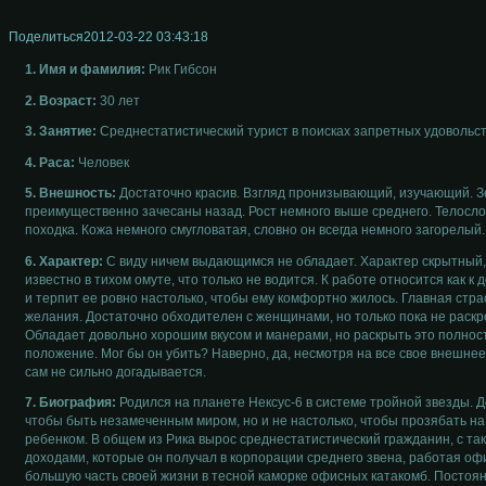
Поделиться
2012-03-22 03:43:18
1. Имя и фамилия:
Рик Гибсон
2. Возраст:
30 лет
3. Занятие:
Среднестатистический турист в поисках запретных удовольст
4. Раса:
Человек
5. Внешность:
Достаточно красив. Взгляд пронизывающий, изучающий. З
преимущественно зачесаны назад. Рост немного выше среднего. Телосло
походка. Кожа немного смугловатая, словно он всегда немного загорелый
6. Характер:
С виду ничем выдающимся не обладает. Характер скрытный, 
известно в тихом омуте, что только не водится. К работе относится как к
и терпит ее ровно настолько, чтобы ему комфортно жилось. Главная стр
желания. Достаточно обходителен с женщинами, но только пока не раскр
Обладает довольно хорошим вкусом и манерами, но раскрыть это полно
положение. Мог бы он убить? Наверно, да, несмотря на все свое внешнее 
сам не сильно догадывается.
7. Биография:
Родился на планете Нексус-6 в системе тройной звезды. Д
чтобы быть незамеченным миром, но и не настолько, чтобы прозябать н
ребенком. В общем из Рика вырос среднестатистический гражданин, с та
доходами, которые он получал в корпорации среднего звена, работая оф
большую часть своей жизни в тесной каморке офисных катакомб. Посто