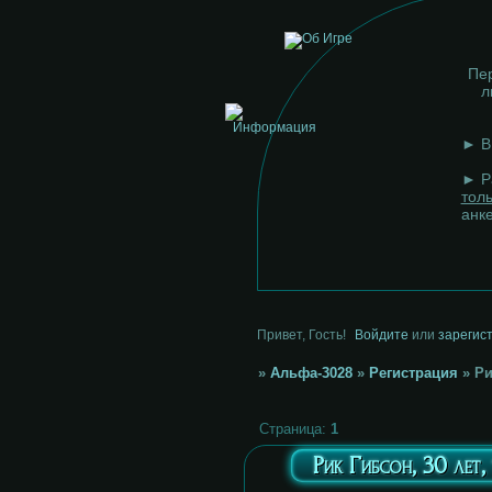
Пер
л
► В 
► Р
тол
анк
Привет, Гость!
Войдите
или
зарегис
»
Альфа-3028
»
Регистрация
»
Ри
Страница:
1
Рик Гибсон, 30 лет,