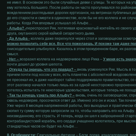
не имел. В основном это были случайные девки с улицы. Те которых на ут
ему хотелось большего. После работы он часто прогуливался по районам
вожделением разглядывая дорогих куртизанок, на витринах публичных до
до его старости и смерти в одиночестве, если бы не его коллега и не слу
работы. Когда Рик впервые услышал об Альфе…
- Альфа? -
переспросил Рик, потягивая красноватый коктейль из своего у
друга, окутанного серой каймой сигаретного дыма.
- Да Альфа -
коллега даже перегнулся через стол и заговорщески осмотр
можно позволить себе все. Все что пожелаешь. И похоже там даже пол
снисходительно улыбнулся. Казалось в этом прокуренном баре, их разго
смысл.
- Нет –
возразил коллега на недоверчивое лицо Рика –
У меня есть знак
почти дошел до уровня шепота.
- Откуда ты знаешь, что это правда? –
вновь усмехнулся Рик. Мысль в то 
причем почти под носом у всех, есть планетка с абсолютной вседозволен
не пресекал их, а даже наоборот тайно поддерживало правительство, со с
этот разговор начался только лишь из за одной неосторожно пророненно
хотелось испытать те некоторые удовольствия, которые теперь не поощ
- Так ты хочешь узнать про Альфу? –
вновь, очень по заговорщески, спр
сквозь недоверие, просочился ответ да. Именно это он и искал. Так почему
Уже через 8 месяцев напряженной работы, без выходных и практически бе
скопил ту сумму которую запросили за то, чтобы направить его на Альфу.
неизведанному, его страсть. И теперь, когда он шел к заброшенной старт
контрабандистский корабль, его сердце учащенно колотилось, при мыслях
стандартных часов он будет на Альфе…
8. Особенности:
Сексуальные фетиши – Бдсм, порка, изнасилования, рол