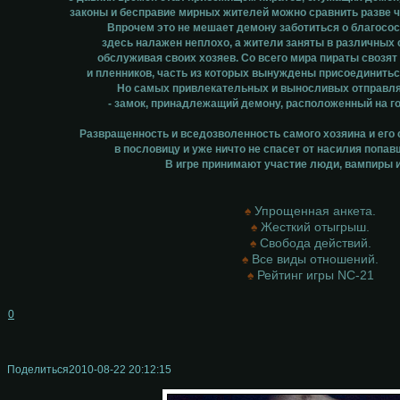
законы и бесправие мирных жителей можно сравнить разве ч
Впрочем это не мешает демону заботиться о благосос
здесь налажен неплохо, а жители заняты в различных
обслуживая своих хозяев. Со всего мира пираты свозят
и пленников, часть из которых вынуждены присоединитьс
Но самых привлекательных и выносливых отправл
- замок, принадлежащий демону, расположенный на гор
Развращенность и вседозволенность самого хозяина и его
в пословицу и уже ничто не спасет от насилия попав
В игре принимают участие люди, вампиры и
♠
Упрощенная анкета.
♠
Жесткий отыгрыш.
♠
Свобода действий.
♠
Все виды отношений.
♠
Рейтинг игры NC-21
0
Поделиться
2010-08-22 20:12:15