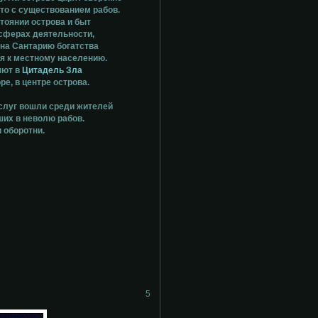
то с существованием рабов.
тоянии острова и быт
 сферах деятельности,
 на Сантарию богатства
я к местному населению.
яют в
Цитадель Зла
е, в центре острова.
 слуг вошли среди жителей
ших в неволю рабов.
 оборотни.
5