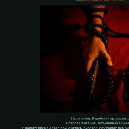
Наше время. Карибский архипелаг..
Остров Сантария, затерянный в океа
с давних времен стал прибежищем пиратов, служащих демону