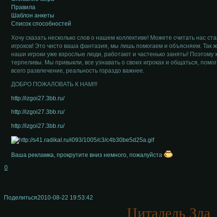
Правила
Шаблон анкеты
Список способностей
Хочу сказать несколько слов о нашем коллективе! Можете считать нас с
игроков! Это чисто ваша фантазия, мы лишь помогаем и объясняем. Так ж
наши игроки уже взрослые люди, работают и частенько заняты! Поэтому 
терпеливы. Мы привыкли, все узнавать о своих игроках и общаться, помог
всего развлечение, реальность гораздо важнее.
ДОБРО ПОЖАЛОВАТЬ К НАМ!!!
http://izgoi27.3bb.ru/
http://izgoi27.3bb.ru/
http://izgoi27.3bb.ru/
Ваша рекламка, прокрутите вниз немного, пожалуйста
0
Поделиться
2010-08-22 19:53:42
Цитадель Зла