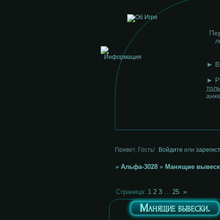
Пер
л
► В 
► Р
тол
анк
Привет, Гость!
Войдите
или
зарегис
»
Альфа-3028
»
Манящие вывеск
Страница:
1
2
3
…
25
»
Манящие вывески.