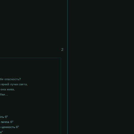
2
.
.
ебе опасность?
 яркий лучик света,
 она жива,
любви…
.
рть ©"
з пепла ©"
ю ценность ©"
ю"