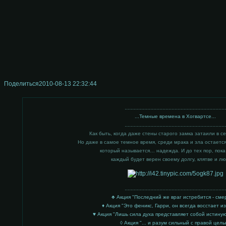
Поделиться
2010-08-13 22:32:44
..................................................................
...Темные времена в Хогвартсе...
..................................................................
Как быть, когда даже стены старого замка затаили в с
Но даже в самое темное время, среди мрака и зла остается
который называется… надежда. И до тех пор, пока
каждый будет верен своему долгу, клятве и 
..................................................................
♣ Акция "Последний же враг истребится - сме
♦ Акция "Это феникс, Гарри, он всегда восстает и
♥ Акция "Лишь сила духа представляет собой истину
◊ Акция "... и разум сильный с правой цель