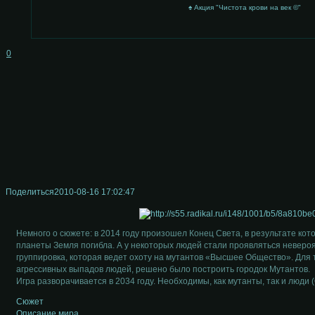
♠ Акция "Чистота крови на век ©"
0
Поделиться
2010-08-16 17:02:47
Немного о сюжете: в 2014 году произошел Конец Света, в результате ко
планеты Земля погибла. А у некоторых людей стали проявляться неверо
группировка, которая ведет охоту на мутантов «Высшее Общество». Для т
агрессивных выпадов людей, решено было построить городок Мутантов.
Игра разворачивается в 2034 году. Необходимы, как мутанты, так и люди 
Сюжет
Описание мира