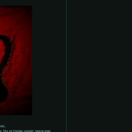
.
не,
. На острове царят зверские