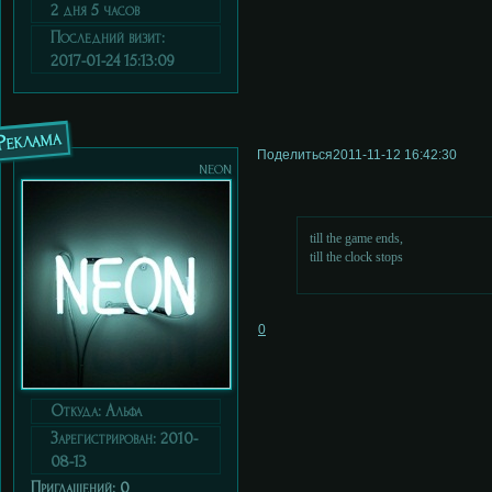
2 дня 5 часов
Последний визит:
2017-01-24 15:13:09
Реклама
Поделиться
2011-11-12 16:42:30
neon
till the game ends,
till the clock stops
0
Откуда:
Альфа
Зарегистрирован
: 2010-
08-13
Приглашений:
0