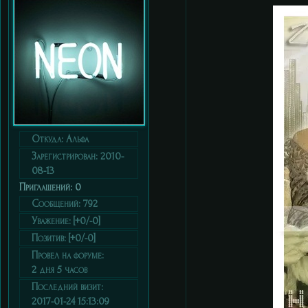
Откуда:
Альфа
Зарегистрирован
: 2010-
08-13
Приглашений:
0
Сообщений:
792
Уважение:
[+0/-0]
Позитив:
[+0/-0]
Провел на форуме:
2 дня 5 часов
Последний визит:
2017-01-24 15:13:09