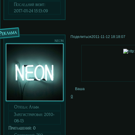
Последний визит:
2017-01-24 15:13:09
Реклама
Поделиться
2011-11-12 18:18:07
neon
Ваша
0
Откуда:
Альфа
Зарегистрирован
: 2010-
08-13
Приглашений:
0