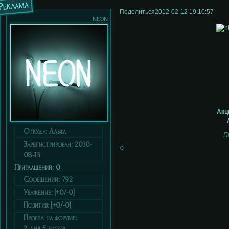
Реклама
Поделиться
2012-02-12 19:10:57
neon
Акц
Откуда:
Альфа
П
Зарегистрирован
: 2010-
0
08-13
Приглашений:
0
Сообщений:
792
Уважение:
[+0/-0]
Позитив:
[+0/-0]
Провел на форуме:
2 дня 5 часов