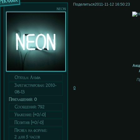
Реклама
Поделиться
2011-11-12 16:50:23
neon
Акц
Откуда:
Альфа
П
Зарегистрирован
: 2010-
0
08-13
Приглашений:
0
Сообщений:
792
Уважение:
[+0/-0]
Позитив:
[+0/-0]
Провел на форуме:
2 дня 5 часов