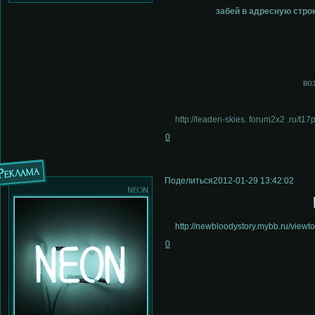
забей в адресную строку
во
http://leaden-skies. forum2x2 .ru/t1
0
Реклама
Поделиться
2012-01-29 13:42:02
neon
http://newbloodystory.mybb.ru/view
0