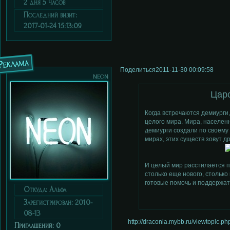
2 дня 5 часов
Последний визит:
2017-01-24 15:13:09
Реклама
Поделиться
2011-11-30 00:09:58
neon
Цар
Когда встречаются демиурги,
целого мира. Мира, населен
демиурги создали по своему 
мирах, этих существ зовут др
И целый мир расстилается п
столько еще нового, столько
готовые помочь и поддержат
Откуда:
Альфа
Зарегистрирован
: 2010-
08-13
http://draconia.mybb.ru/viewtopic.
Приглашений:
0