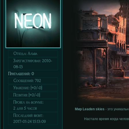
Откуда:
Альфа
Зарегистрирован
: 2010-
08-13
Приглашений:
0
Сообщений:
792
Уважение:
[+0/-0]
Позитив:
[+0/-0]
Провел на форуме:
2 дня 5 часов
Мир Leaden skies
- это уникаль
Последний визит:
Настало время когда челов
2017-01-24 15:13:09