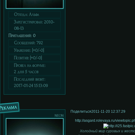
Откуда:
Альфа
Зарегистрирован
: 2010-
08-13
Приглашений:
0
Сообщений:
792
Уважение:
[+0/-0]
Позитив:
[+0/-0]
Провел на форуме:
2 дня 5 часов
Последний визит:
2017-01-24 15:13:09
Реклама
Поделиться
2011-11-20 12:37:29
neon
http://asgard.rolevaya.ru/viewtopi
Холодный мир суровых и жесто