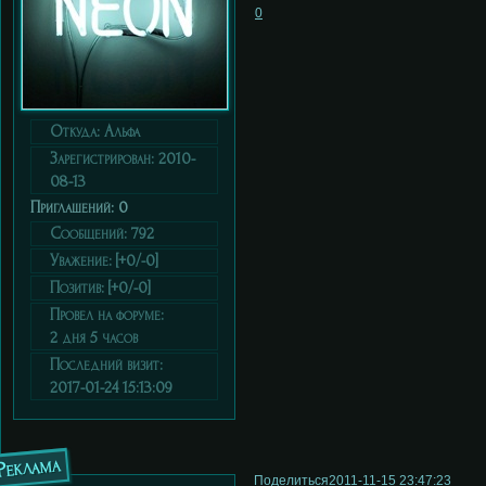
0
Откуда:
Альфа
Зарегистрирован
: 2010-
08-13
Приглашений:
0
Сообщений:
792
Уважение:
[+0/-0]
Позитив:
[+0/-0]
Провел на форуме:
2 дня 5 часов
Последний визит:
2017-01-24 15:13:09
Реклама
Поделиться
2011-11-15 23:47:23