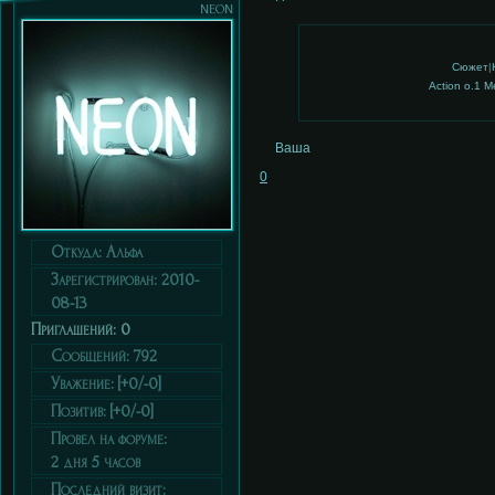
neon
Сюжет
|
Action o.1 M
Ваша
0
Откуда:
Альфа
Зарегистрирован
: 2010-
08-13
Приглашений:
0
Сообщений:
792
Уважение:
[+0/-0]
Позитив:
[+0/-0]
Провел на форуме:
2 дня 5 часов
Последний визит: