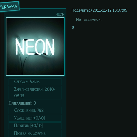
Реклама
Поделиться
2011-11-12 16:37:05
neon
Нет взаимной.
0
Откуда:
Альфа
Зарегистрирован
: 2010-
08-13
Приглашений:
0
Сообщений:
792
Уважение:
[+0/-0]
Позитив:
[+0/-0]
Провел на форуме: