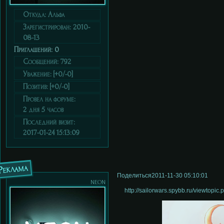
Откуда:
Альфа
Зарегистрирован
: 2010-
08-13
Приглашений:
0
Сообщений:
792
Уважение:
[+0/-0]
Позитив:
[+0/-0]
Провел на форуме:
2 дня 5 часов
Последний визит:
2017-01-24 15:13:09
Реклама
Поделиться
2011-11-30 05:10:01
neon
http://sailorwars.spybb.ru/viewtopi