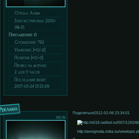
Откуда:
Альфа
Зарегистрирован
: 2010-
08-13
Приглашений:
0
Сообщений:
792
Уважение:
[+0/-0]
Позитив:
[+0/-0]
Провел на форуме:
2 дня 5 часов
Последний визит:
2017-01-24 15:13:09
Реклама
Поделиться
2012-02-06 23:34:01
neon
http://aenigmata.rolka.su/viewtopic