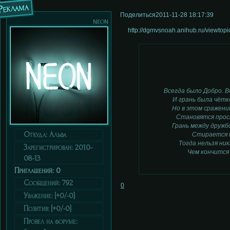
Реклама
Поделиться
2011-11-28 18:17:39
neon
http://dgmvsnoah.anihub.ru/viewto
Всегда было Добро. В
И грань была чётк
Но в этом сражени
Становятся прос
Грань между дружб
Откуда:
Альфа
Стирается 
Тогда нельзя ник
Зарегистрирован
: 2010-
Чем кончится
08-13
Приглашений:
0
Сообщений:
792
0
Уважение:
[+0/-0]
Позитив:
[+0/-0]
Провел на форуме: