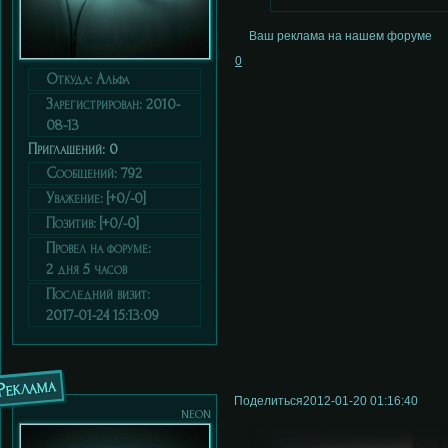
Ваш реклама на нашем форуме
0
Откуда:
Альфа
Зарегистрирован
: 2010-
08-13
Приглашений:
0
Сообщений:
792
Уважение:
[+0/-0]
Позитив:
[+0/-0]
Провел на форуме:
2 дня 5 часов
Последний визит:
2017-01-24 15:13:09
Реклама
Поделиться
2012-01-20 01:16:40
neon