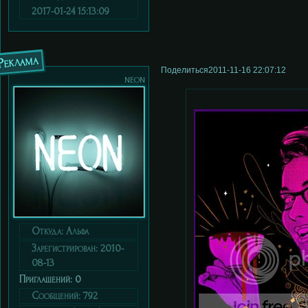
2017-01-24 15:13:09
Реклама
Поделиться
2011-11-16 22:07:12
neon
Откуда:
Альфа
Зарегистрирован
: 2010-
08-13
Приглашений:
0
Сообщений:
792