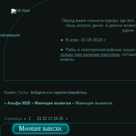
Перед вами планета-курорт, где все,
лишь вопрос денег, а деньги можно
удачи.
► В игре: 15.08.3028 г.
► Рабы и неантропоморфные сущест
только при наличии партнера
, готово
анкеты.
Привет, Гость!
Войдите
или
зарегистрируйтесь
.
»
Альфа-3028
»
Манящие вывески
»
Манящие вывески.
Страница:
«
1
…
21
22
23
24
25
»
Манящие вывески.