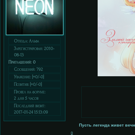
Откуда:
Альфа
Зарегистрирован
: 2010-
08-13
Приглашений:
0
Сообщений:
792
Уважение:
[+0/-0]
Позитив:
[+0/-0]
Провел на форуме:
2 дня 5 часов
Последний визит:
2017-01-24 15:13:09
Пусть легенда живет веч
0