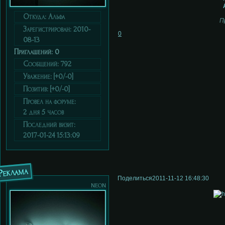
Откуда:
Альфа
П
Зарегистрирован
: 2010-
0
08-13
Приглашений:
0
Сообщений:
792
Уважение:
[+0/-0]
Позитив:
[+0/-0]
Провел на форуме:
2 дня 5 часов
Последний визит:
2017-01-24 15:13:09
Реклама
Поделиться
2011-11-12 16:48:30
neon