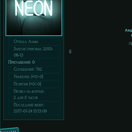
Акц
Откуда:
Альфа
П
Зарегистрирован
: 2010-
0
08-13
Приглашений:
0
Сообщений:
792
Уважение:
[+0/-0]
Позитив:
[+0/-0]
Провел на форуме:
2 дня 5 часов
Последний визит:
2017-01-24 15:13:09