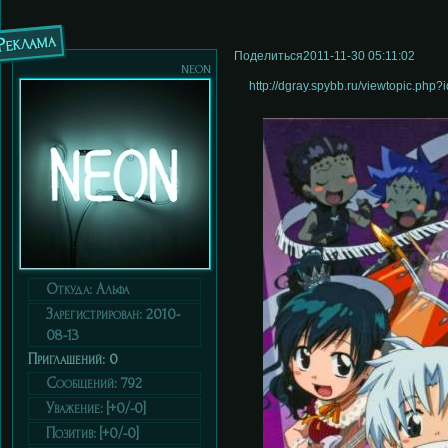
Реклама
Поделиться
2011-11-30 05:11:02
neon
http://dgray.spybb.ru/viewtopic.ph
Откуда:
Альфа
Зарегистрирован
: 2010-
08-13
Приглашений:
0
Сообщений:
792
Уважение:
[+0/-0]
Позитив:
[+0/-0]