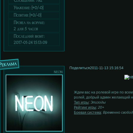
Сообщений:
792
Уважение:
[+0/-0]
Позитив:
[+0/-0]
Провел на форуме:
2 дня 5 часов
Последний визит:
2017-01-24 15:13:09
Реклама
Поделиться
2011-11-13 15:16:54
neon
Ждем вас на ролевой игре по всем
ролей, добрый админ желающий на
Тип игры
:
Эпизоды
Рейтинг игры
:
20+
Боевая система
:
Временно свобод