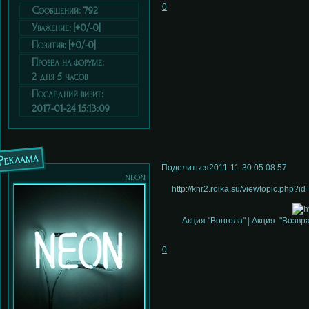
0
Сообщений:
792
Уважение:
[+0/-0]
Позитив:
[+0/-0]
Провел на форуме:
2 дня 5 часов
Последний визит:
2017-01-24 15:13:09
Реклама
Поделиться
2011-11-30 05:08:57
neon
http://khr2.rolka.su/viewtopic.php
Акция "Вонгола"
|
Акция "Возвр
0