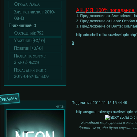
Откуда:
Альфа
АКЦИЯ: 100% попадание.
Зарегистрирован
: 2010-
1. Предложение от Asmodeus:
Ча
08-13
2. Предложение от Leon:
Особая 
Приглашений:
0
3. Предложение от Dante:
Компан
Сообщений:
792
http://dmchell.rolka.su/viewtopic.p
Уважение:
[+0/-0]
0
Позитив:
[+0/-0]
Провел на форуме:
2 дня 5 часов
Последний визит:
2017-01-24 15:13:09
Реклама
Поделиться
2011-11-15 15:44:49
neon
http://asgard.rolevaya.ru/viewtopi
Холодный мир суровых и жесто
брата - мир, где души служат в