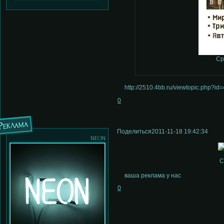
Ср
http://2510.4bb.ru/viewtopic.php?
0
Реклама
Поделиться
2011-11-18 19:42:34
neon
С
ваша реклама у нас
0