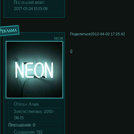
Последний визит:
2017-01-24 15:13:09
Реклама
Поделиться
2012-04-02 17:25:42
neon
0
Откуда:
Альфа
Зарегистрирован
: 2010-
08-13
Приглашений:
0
Сообщений:
792