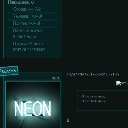
Приглашений:
0
Сообщений:
792
Уважение:
[+0/-0]
Позитив:
[+0/-0]
Провел на форуме:
2 дня 5 часов
Последний визит:
2017-01-24 15:13:09
Реклама
Поделиться
2012-03-22 15:21:29
neon
till the game ends,
till the clock stops
0