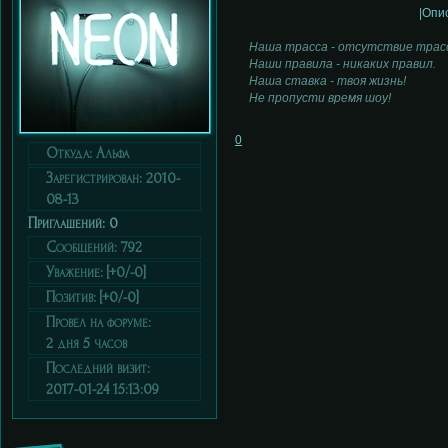
|Опи
Наша трасса - отсутствие трас
Наши правила - никаких правил.
Наша ставка - твоя жизнь!
Не пропусти время шоу!
0
Откуда:
Альфа
Зарегистрирован
: 2010-
08-13
Приглашений:
0
Сообщений:
792
Уважение:
[+0/-0]
Позитив:
[+0/-0]
Провел на форуме:
2 дня 5 часов
Последний визит:
2017-01-24 15:13:09