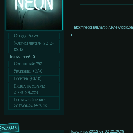
http://lifecorsair.mybb.ru/viewtopic
0
Откуда:
Альфа
Зарегистрирован
: 2010-
08-13
Приглашений:
0
Сообщений:
792
Уважение:
[+0/-0]
Позитив:
[+0/-0]
Провел на форуме:
2 дня 5 часов
Последний визит:
2017-01-24 15:13:09
Реклама
Поделиться
2012-03-02 22:20:38