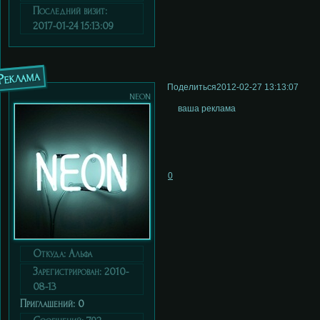
Последний визит:
2017-01-24 15:13:09
Реклама
Поделиться
2012-02-27 13:13:07
neon
ваша реклама
0
Откуда:
Альфа
Зарегистрирован
: 2010-
08-13
Приглашений:
0