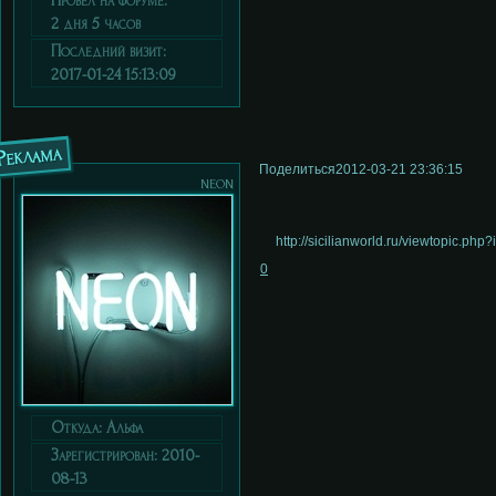
Провел на форуме:
2 дня 5 часов
Последний визит:
2017-01-24 15:13:09
Реклама
Поделиться
2012-03-21 23:36:15
neon
http://sicilianworld.ru/viewtopic.ph
0
Откуда:
Альфа
Зарегистрирован
: 2010-
08-13