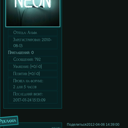
Откуда:
Альфа
Зарегистрирован
: 2010-
08-13
Приглашений:
0
Сообщений:
792
Уважение:
[+0/-0]
Позитив:
[+0/-0]
Провел на форуме:
2 дня 5 часов
Последний визит:
2017-01-24 15:13:09
Реклама
Поделиться
2012-04-06 14:39:00
neon