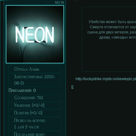
neon
Убийство может быть крас
Смерти отличается от зау
сцена для двух актеров, р
драму, «звезды» кот
Откуда:
Альфа
Зарегистрирован
: 2010-
http://luckystrike.mybb.ru/viewtopi
08-13
0
Приглашений:
0
Сообщений:
792
Уважение:
[+0/-0]
Позитив:
[+0/-0]
Провел на форуме:
2 дня 5 часов
Последний визит: