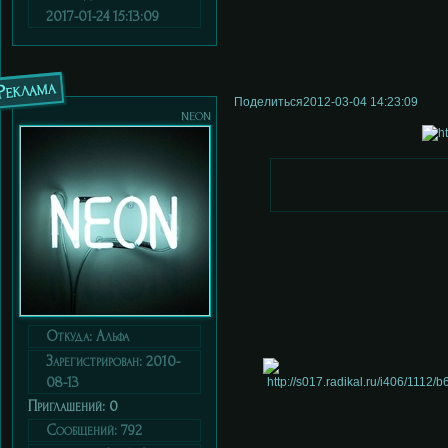
2017-01-24 15:13:09
Реклама
Поделиться
2012-03-04 14:23:09
neon
Откуда:
Альфа
Зарегистрирован
: 2010-
08-13
Приглашений:
0
Сообщений:
792