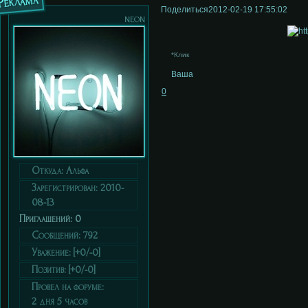
Реклама
Поделиться
2012-02-19 17:55:02
neon
*Клик
Ваша
0
Откуда:
Альфа
Зарегистрирован
: 2010-
08-13
Приглашений:
0
Сообщений:
792
Уважение:
[+0/-0]
Позитив:
[+0/-0]
Провел на форуме:
2 дня 5 часов