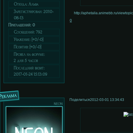
Откуда:
Альфа
Зарегистрирован
: 2010-
http://aphetalia.animebb.ru/viewto
08-13
0
Приглашений:
0
Сообщений:
792
Уважение:
[+0/-0]
Позитив:
[+0/-0]
Провел на форуме:
2 дня 5 часов
Последний визит:
2017-01-24 15:13:09
Реклама
Поделиться
2012-03-01 13:34:43
neon