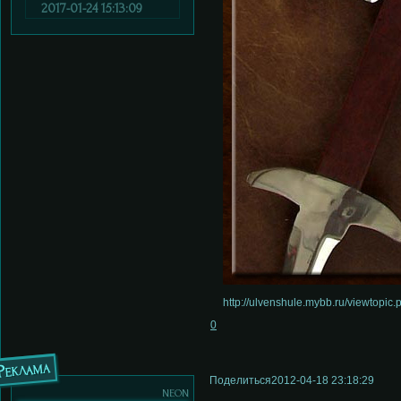
2017-01-24 15:13:09
http://ulvenshule.mybb.ru/viewtopi
0
Реклама
Поделиться
2012-04-18 23:18:29
neon