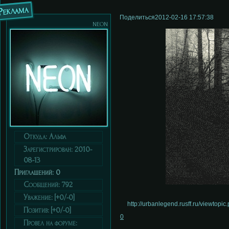
Реклама
Поделиться
2012-02-16 17:57:38
neon
Откуда:
Альфа
Зарегистрирован
: 2010-
08-13
Приглашений:
0
Сообщений:
792
Уважение:
[+0/-0]
http://urbanlegend.rusff.ru/viewtop
Позитив:
[+0/-0]
0
Провел на форуме: