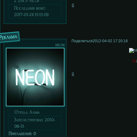
2 дня 5 часов
0
Последний визит:
2017-01-24 15:13:09
Реклама
Поделиться
2012-04-02 17:20:16
neon
G
0
Откуда:
Альфа
Зарегистрирован
: 2010-
08-13
Приглашений:
0