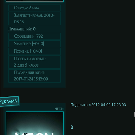
Откуда:
Альфа
Зарегистрирован
: 2010-
08-13
Приглашений:
0
Сообщений:
792
Уважение:
[+0/-0]
Позитив:
[+0/-0]
Провел на форуме:
2 дня 5 часов
Последний визит:
2017-01-24 15:13:09
Реклама
Поделиться
2012-04-02 17:23:03
neon
0