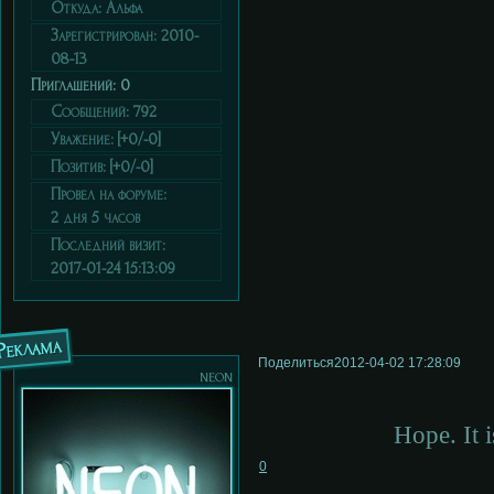
Откуда:
Альфа
Зарегистрирован
: 2010-
08-13
Приглашений:
0
Сообщений:
792
Уважение:
[+0/-0]
Позитив:
[+0/-0]
Провел на форуме:
2 дня 5 часов
Последний визит:
2017-01-24 15:13:09
Реклама
Поделиться
2012-04-02 17:28:09
neon
Hope. It i
0