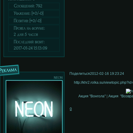
Сообщений:
792
Уважение:
[+0/-0]
Позитив:
[+0/-0]
Провел на форуме:
2 дня 5 часов
Последний визит:
2017-01-24 15:13:09
Реклама
Поделиться
2012-02-16 19:23:24
neon
http://khr2.rolka.su/viewtopic.php
Акция "Вонгола"
|
Акция "Возвр
0