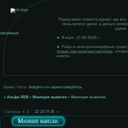
Перед вами планета-курорт, где все,
лишь вопрос денег, а деньги можно
удачи.
► В игре: 15.08.3028 г.
► Рабы и неантропоморфные сущест
только при наличии партнера
, готово
анкеты.
Привет, Гость!
Войдите
или
зарегистрируйтесь
.
»
Альфа-3028
»
Манящие вывески
»
Манящие вывески.
Страница:
«
1
…
22
23
24
25
»
Манящие вывески.