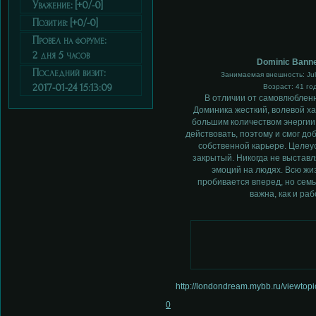
Уважение:
[+0/-0]
Позитив:
[+0/-0]
Провел на форуме:
2 дня 5 часов
Dominic Banne
Последний визит:
Занимаемая внешность: Ju
2017-01-24 15:13:09
Возраст: 41 го
В отличии от самовлюбленн
Доминика жесткий, волевой х
большим количеством энергии
действовать, поэтому и смог доб
собственной карьере. Целеу
закрытый. Никогда не выставл
эмоций на людях. Всю жи
пробивается вперед, но семь
важна, как и раб
http://londondream.mybb.ru/viewto
0