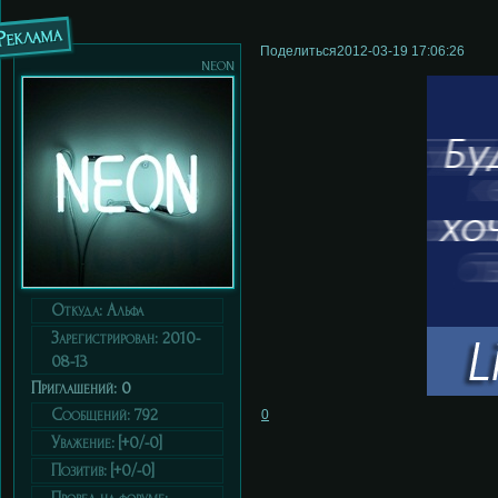
Реклама
Поделиться
2012-03-19 17:06:26
neon
Откуда:
Альфа
Зарегистрирован
: 2010-
08-13
Приглашений:
0
Сообщений:
792
0
Уважение:
[+0/-0]
Позитив:
[+0/-0]