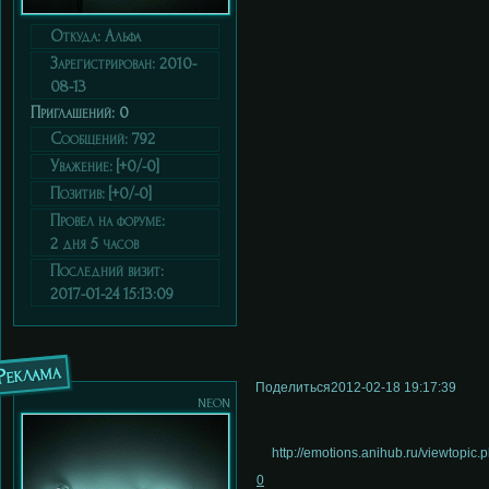
Откуда:
Альфа
Зарегистрирован
: 2010-
08-13
Приглашений:
0
Сообщений:
792
Уважение:
[+0/-0]
Позитив:
[+0/-0]
Провел на форуме:
2 дня 5 часов
Последний визит:
2017-01-24 15:13:09
Реклама
Поделиться
2012-02-18 19:17:39
neon
http://emotions.anihub.ru/viewtop
0