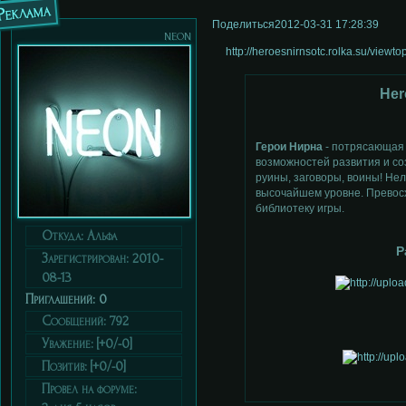
Реклама
Поделиться
2012-03-31 17:28:39
neon
http://heroesnirnsotc.rolka.su/view
Her
Герои Нирна
- потрясающая 
возможностей развития и со
руины, заговоры, воины! Не
высочайшем уровне. Превосх
библиотеку игры.
Откуда:
Альфа
Р
Зарегистрирован
: 2010-
08-13
Приглашений:
0
Сообщений:
792
Уважение:
[+0/-0]
Позитив:
[+0/-0]
Провел на форуме: