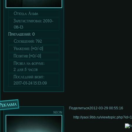
Откуда:
Альфа
Зарегистрирован
: 2010-
08-13
Приглашений:
0
Сообщений:
792
Уважение:
[+0/-0]
Позитив:
[+0/-0]
Провел на форуме:
2 дня 5 часов
Последний визит:
2017-01-24 15:13:09
Реклама
Поделиться
2012-03-29 00:55:16
neon
http://yaoi.9bb.ru/viewtopic.php?i