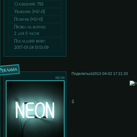
Сообщений:
792
Уважение:
[+0/-0]
Позитив:
[+0/-0]
Провел на форуме:
2 дня 5 часов
Последний визит:
2017-01-24 15:13:09
Реклама
Поделиться
2012-04-02 17:21:33
neon
0