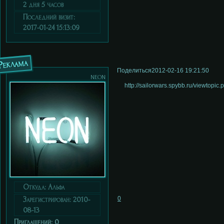
2 дня 5 часов
Последний визит:
2017-01-24 15:13:09
Реклама
Поделиться
2012-02-16 19:21:50
neon
http://sailorwars.spybb.ru/viewtopi
Откуда:
Альфа
0
Зарегистрирован
: 2010-
08-13
Приглашений:
0